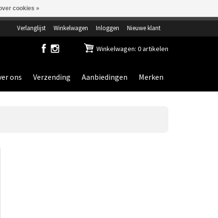
over cookies »
ensdag gesloten.
Verlanglijst
Winkelwagen
Inloggen
Nieuwe klant
Winkelwagen: 0 artikelen
er ons
Verzending
Aanbiedingen
Merken