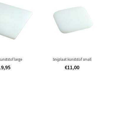
Toevoegen om te vergelijken
/
Afdrukken
kunststof large
Snijplaat kunststof small
19,95
€11,00