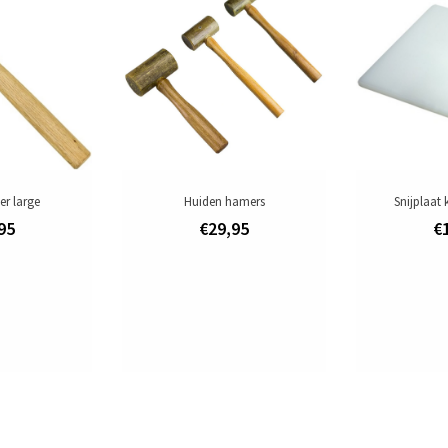
r large
Huiden hamers
Snijplaat 
95
€29,95
€