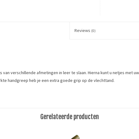
Reviews
(0)
 van verschillende afmetingen in leer te slaan. Hierna kunt u netjes met u
rkte handgreep heb je een extra goede grip op de vlechttand.
(1/2")
her lacing. The bigger chisels are great tools for weaving or lacing your leat
Gerelateerde producten
Merk
Ivan Leathercraft