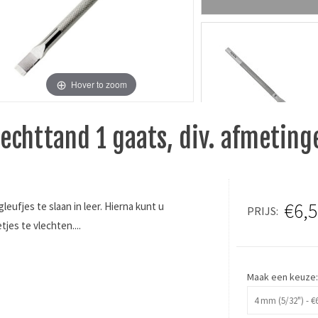
Hover to zoom
lechttand 1 gaats, div. afmeting
€6,5
eufjes te slaan in leer. Hierna kunt u
PRIJS
jes te vlechten....
Maak een keuze