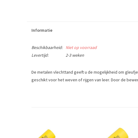
Informatie
Beschikbaarheid:
Niet op voorraad
Levertijd:
2-3 weken
De metalen vlechttand geeft u de mogelijkheid om gleufjes
geschikt voor het weven of rijgen van leer. Door de bewe
Onmisbaar voor iedereen die met tuigleer werkt.
Lengte: 4 mm (5/32"), 8 mm (5/16"), 10 mm (3/8") en 12 mm 
This 1 prong lacing chisel is designed for lacing with leat
Tags
leergereedschap
/
vlechttand