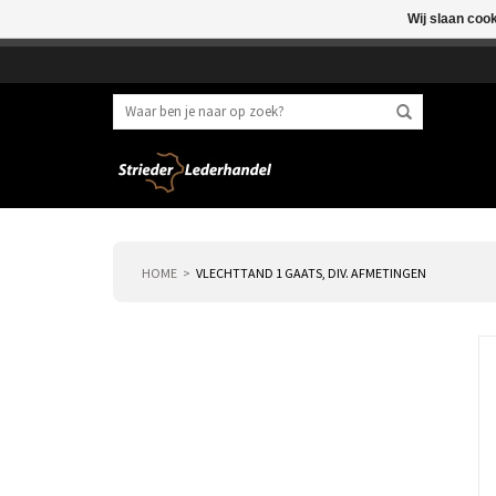
Wij slaan coo
Beste klant, I.v.m. 
HOME
VLECHTTAND 1 GAATS, DIV. AFMETINGEN