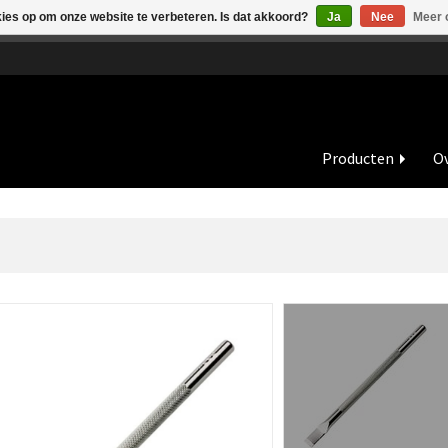
kies op om onze website te verbeteren. Is dat akkoord?
Ja
Nee
Meer 
de vakantieperiode zijn wij in juli en augustus op dinsdag en wo
Producten
Ov