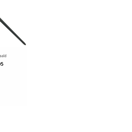
aald
95