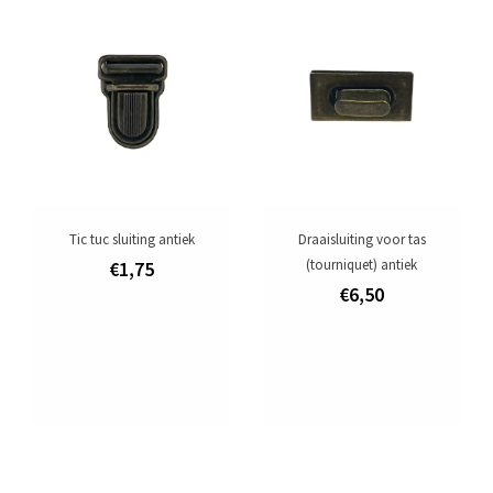
Leerverf, lijm & onderhoud
Naai- & vlechtgereedschap
Fournituren
holnieten, nestelringen & klinknagels
ronde, ovale en vierkante ringen
Tic tuc sluiting antiek
Draaisluiting voor tas
(tourniquet) antiek
€1,75
d-ringen
€6,50
musketonhaken & karabijnhaken
gespen, passanten & concho's
drukkers
sluitingen