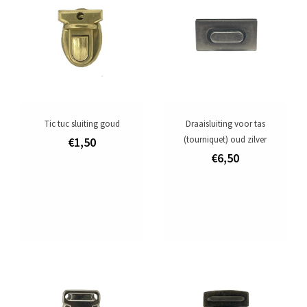
gereedschap voor fournituren
tasfournituren
Verstevigingsmaterialen
Leer
Tic tuc sluiting goud
Draaisluiting voor tas
Lederen artikelen
(tourniquet) oud zilver
€1,50
€6,50
Maatwerk
Ritsen
Over ons
Verzending
Aanbiedingen