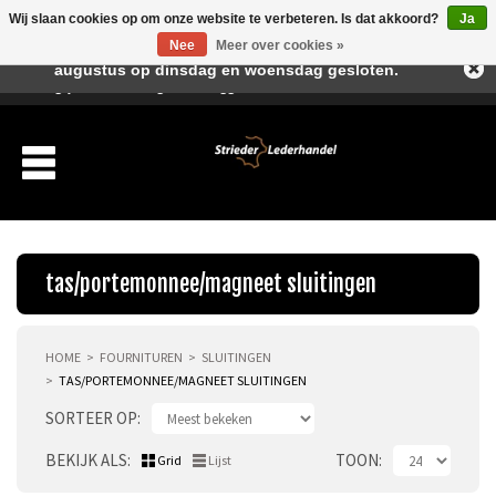
Wij slaan cookies op om onze website te verbeteren. Is dat akkoord?
Ja
Beste klant, I.v.m. de vakantieperiode zijn wij in juli en
Nee
Meer over cookies »
augustus op dinsdag en woensdag gesloten.
Verlanglijst
Winkelwagen
Inloggen
Nieuwe klant
tas/portemonnee/magneet sluitingen
HOME
FOURNITUREN
SLUITINGEN
Producten
TAS/PORTEMONNEE/MAGNEET SLUITINGEN
SORTEER OP
Leergereedschap
BEKIJK ALS
TOON
Grid
Lijst
Leerstempels