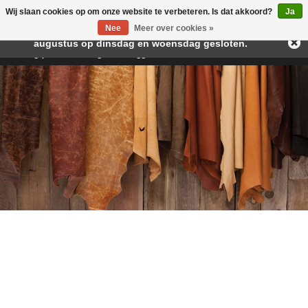
Wij slaan cookies op om onze website te verbeteren. Is dat akkoord?
Ja
Beste klant, I.v.m. de vakantieperiode zijn wij in juli en
Nee
Meer over cookies »
augustus op dinsdag en woensdag gesloten.
Verlanglijst
Winkelwagen
Inloggen
Nieuwe klant