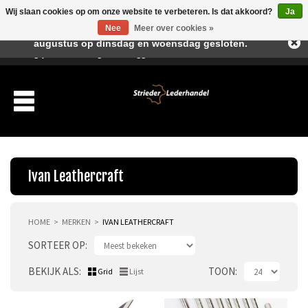
Wij slaan cookies op om onze website te verbeteren. Is dat akkoord?
Ja
Beste klant, I.v.m. de vakantieperiode zijn wij in juli en
Nee
Meer over cookies »
augustus op dinsdag en woensdag gesloten.
Verlanglijst
Winkelwagen
Inloggen
Nieuwe klant
Ivan Leathercraft
HOME
MERKEN
IVAN LEATHERCRAFT
Producten
SORTEER OP
Over ons
BEKIJK ALS
TOON
Grid
Lijst
Verzending