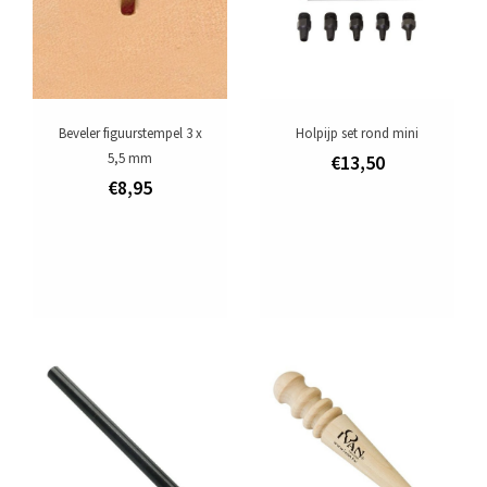
Beveler figuurstempel 3 x
Holpijp set rond mini
5,5 mm
€13,50
€8,95