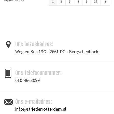
Pagina 1 van 28
1
2
3
4
5
28
Ons bezoekadres:
Weg en Bos 13G - 2661 DG - Bergschenhoek
Ons telefoonnummer:
010-4663099
Ons e-mailadres:
info@striederrotterdam.nl