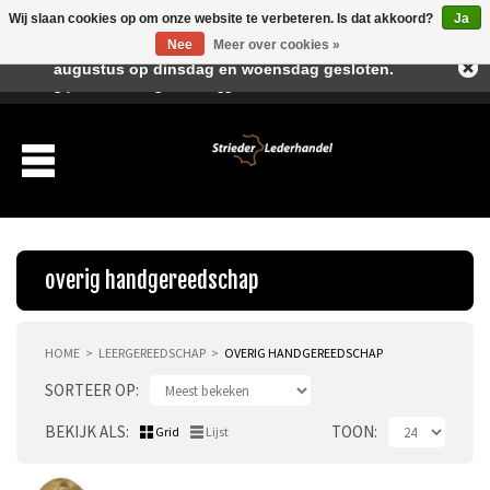
Wij slaan cookies op om onze website te verbeteren. Is dat akkoord?
Ja
Beste klant, I.v.m. de vakantieperiode zijn wij in juli en
Nee
Meer over cookies »
augustus op dinsdag en woensdag gesloten.
Verlanglijst
Winkelwagen
Inloggen
Nieuwe klant
overig handgereedschap
HOME
LEERGEREEDSCHAP
OVERIG HANDGEREEDSCHAP
Producten
SORTEER OP
Leergereedschap
BEKIJK ALS
TOON
Grid
Lijst
holpijpen & slagijzers