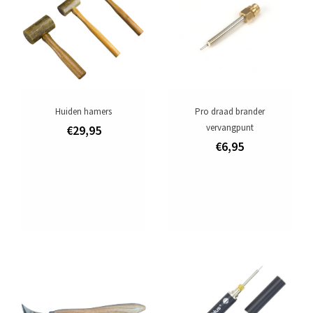
Leer
Lederen artikelen
Maatwerk
Ritsen
Huiden hamers
Pro draad brander
vervangpunt
€29,95
Over ons
€6,95
Verzending
Aanbiedingen
Merken