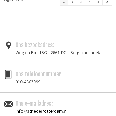
Pagina 1 van 5
1
2
3
4
5
Ons bezoekadres:
Weg en Bos 13G - 2661 DG - Bergschenhoek
Ons telefoonnummer:
010-4663099
Ons e-mailadres:
info@striederrotterdam.nl