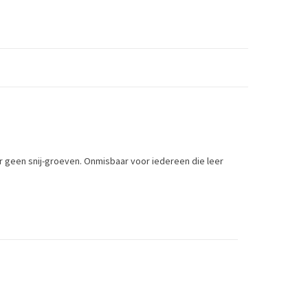
n er geen snij-groeven. Onmisbaar voor iedereen die leer
Toevoegen om te vergelijken
/
Afdrukken