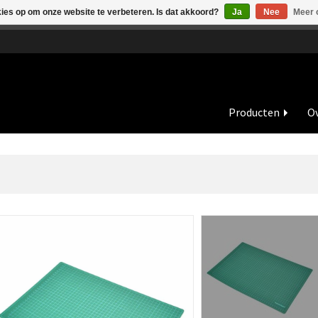
kies op om onze website te verbeteren. Is dat akkoord?
Ja
Nee
Meer 
de vakantieperiode zijn wij in juli en augustus op dinsdag en wo
Producten
Ov