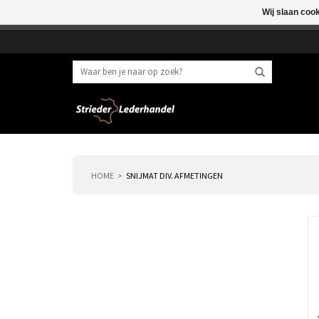
Wij slaan coo
Beste klant, I.v.m. 
HOME
SNIJMAT DIV. AFMETINGEN