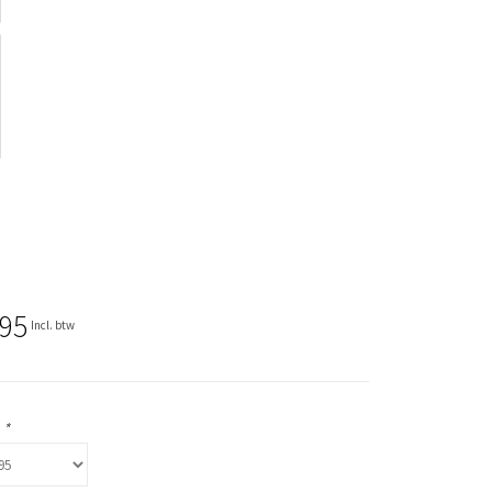
,95
Incl. btw
:
*