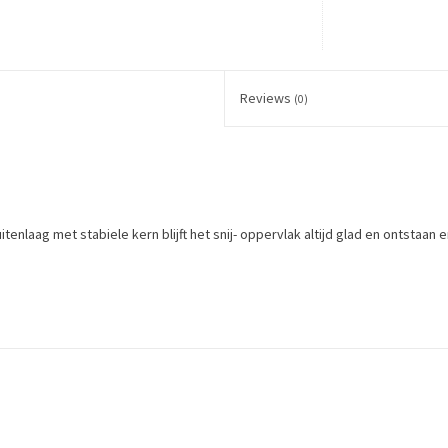
Reviews
(0)
itenlaag met stabiele kern blijft het snij- oppervlak altijd glad en ontstaa
x 60 cm
al to protect table surfaces and sharpness of the blades.