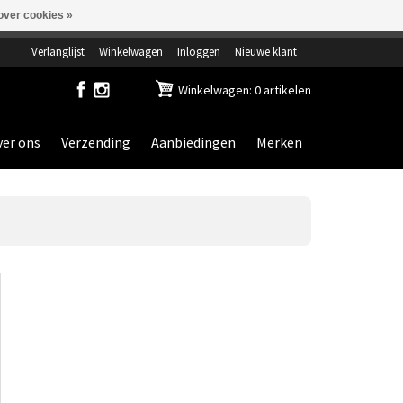
over cookies »
ensdag gesloten.
Verlanglijst
Winkelwagen
Inloggen
Nieuwe klant
Winkelwagen: 0 artikelen
er ons
Verzending
Aanbiedingen
Merken