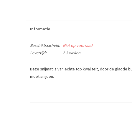
Informatie
Beschikbaarheid:
Niet op voorraad
Levertijd:
2-3 weken
Deze snijmat is van echte top kwaliteit, door de gladde bu
moet snijden.
Verkrijgbaar in 3 afmetingen: 45 x 30 cm, 60 x 45 cm en 90 
High quality cutting board. The cutting board are essenti
Tags
leergereedschap
/
snijmatten