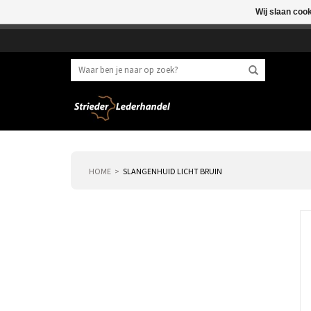
Wij slaan coo
Beste klant, I.v.m. 
HOME
SLANGENHUID LICHT BRUIN