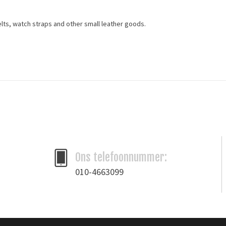
belts, watch straps and other small leather goods.
ngenleder
/
slangenleer
/
Snake
Ons telefoonnummer:
010-4663099