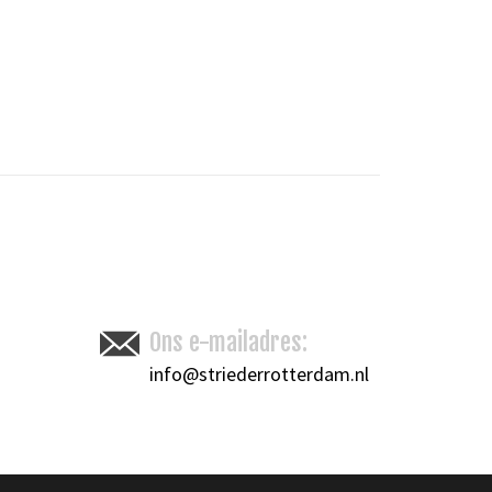
Toevoegen om te vergelijken
/
Afdrukken
Ons e-mailadres:
info@striederrotterdam.nl