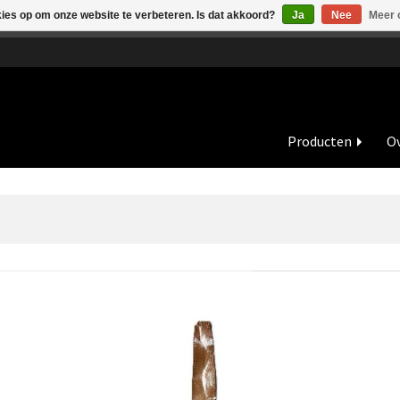
kies op om onze website te verbeteren. Is dat akkoord?
Ja
Nee
Meer 
de vakantieperiode zijn wij in juli en augustus op dinsdag en wo
Producten
Ov