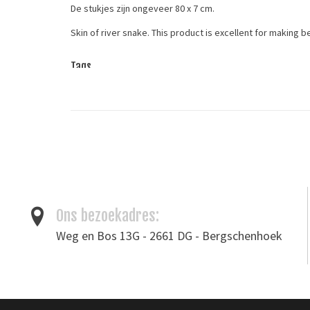
De stukjes zijn ongeveer 80 x 7 cm.
Skin of river snake. This product is excellent for making 
Tags
exotisch leer
/
Horlogebandjes
/
leder
/
River Snake
/
sla
leather
Ons bezoekadres:
Weg en Bos 13G - 2661 DG - Bergschenhoek