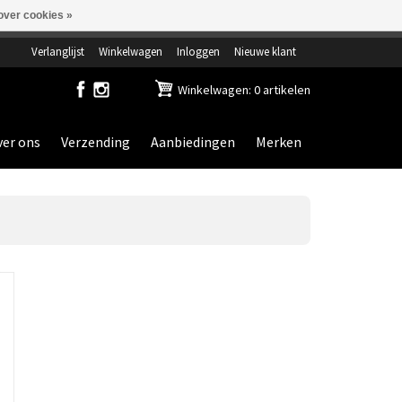
over cookies »
ensdag gesloten.
Verlanglijst
Winkelwagen
Inloggen
Nieuwe klant
Winkelwagen: 0 artikelen
er ons
Verzending
Aanbiedingen
Merken