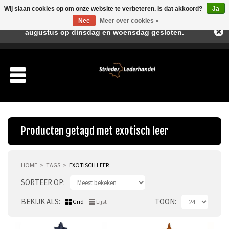
Wij slaan cookies op om onze website te verbeteren. Is dat akkoord?
Ja
Beste klant, I.v.m. de vakantieperiode zijn wij in juli en
Nee
Meer over cookies »
augustus op dinsdag en woensdag gesloten.
Verlanglijst
Winkelwagen
Inloggen
Nieuwe klant
Producten getagd met exotisch leer
HOME
TAGS
EXOTISCH LEER
Producten
SORTEER OP
Over ons
BEKIJK ALS
TOON
Grid
Lijst
Verzending