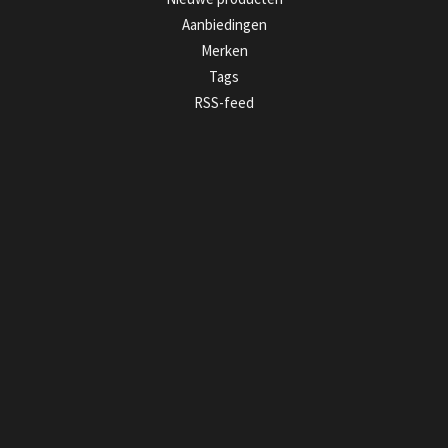
Aanbiedingen
Merken
Tags
RSS-feed
MIJN ACCOUNT
Registreren
Mijn bestellingen
Mijn tickets
Mijn verlanglijst
GET IN TOUCH
MELD JE AAN VOOR ONZE NIEUWSBRIEF
>