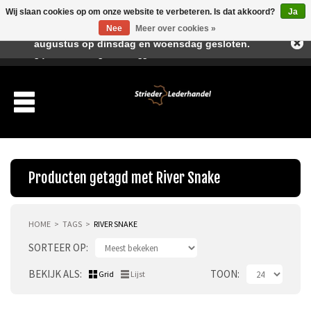
Wij slaan cookies op om onze website te verbeteren. Is dat akkoord?
Ja
Beste klant, I.v.m. de vakantieperiode zijn wij in juli en
Nee
Meer over cookies »
augustus op dinsdag en woensdag gesloten.
Verlanglijst
Winkelwagen
Inloggen
Nieuwe klant
Producten getagd met River Snake
HOME
TAGS
RIVER SNAKE
Producten
SORTEER OP
Over ons
BEKIJK ALS
TOON
Grid
Lijst
Verzending