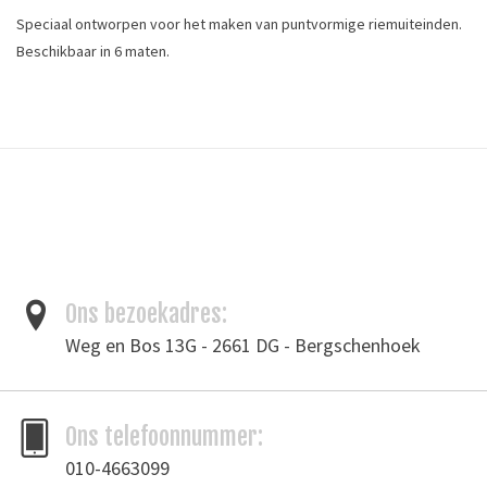
Speciaal ontworpen voor het maken van puntvormige riemuiteinden.
Beschikbaar in 6 maten.
Lengte:
Designed specifically for making English point leather belt and strap
ends. Available in 6 sizes, for use with cutting board. For 1" belt.
Tags
holpijp
/
leergereedschap
/
slagijzer
Merk
Ons bezoekadres:
Ivan Leathercraft
Weg en Bos 13G - 2661 DG - Bergschenhoek
Toevoegen om te vergelijken
/
Afdrukken
Ons telefoonnummer:
010-4663099