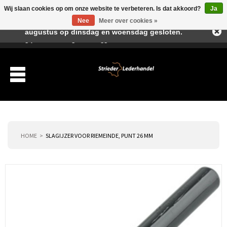
Wij slaan cookies op om onze website te verbeteren. Is dat akkoord?
Ja
Beste klant, I.v.m. de vakantieperiode zijn wij in juli en
Nee
Meer over cookies »
augustus op dinsdag en woensdag gesloten.
Verlanglijst
Winkelwagen
Inloggen
Nieuwe klant
HOME
SLAGIJZER VOOR RIEMEINDE, PUNT 26 MM
Producten
Over ons
Verzending