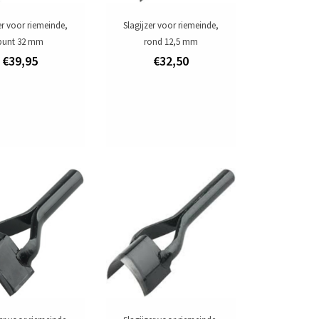
er voor riemeinde,
Slagijzer voor riemeinde,
punt 32 mm
rond 12,5 mm
€39,95
€32,50