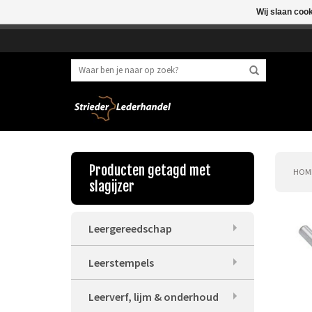
Wij slaan coo
Beste klant, I.v.m. 
Producten getagd met
HOM
slagijzer
Leergereedschap
Leerstempels
Leerverf, lijm & onderhoud