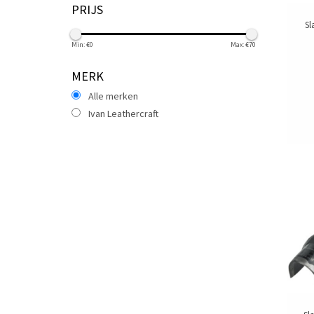
PRIJS
Sl
Min: €
0
Max: €
70
MERK
Alle merken
Ivan Leathercraft