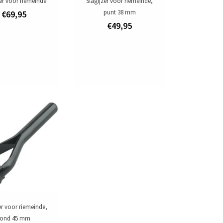
zer voor riemeinde
Slagijzer voor riemeinde,
punt 38 mm
€69,95
€49,95
er voor riemeinde,
rond 45 mm