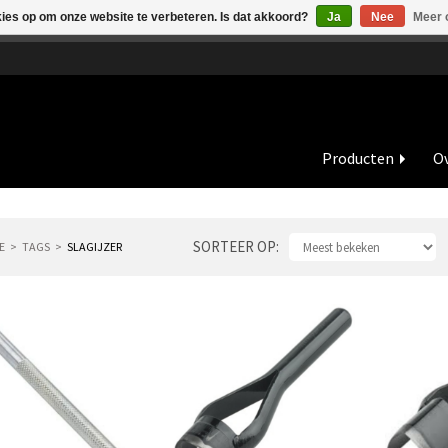
kies op om onze website te verbeteren. Is dat akkoord?
Ja
Nee
Meer 
de vakantieperiode zijn wij in juli en augustus op dinsdag en wo
Producten
Ov
SORTEER OP
E
TAGS
SLAGIJZER