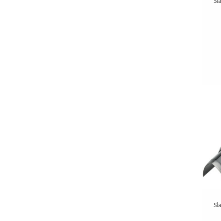
Sl
Sl