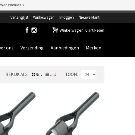
over cookies »
ensdag gesloten.
Verlanglijst
Winkelwagen
Inloggen
Nieuwe klant
Winkelwagen: 0 artikelen
er ons
Verzending
Aanbiedingen
Merken
BEKIJK ALS
TOON
Grid
Lijst