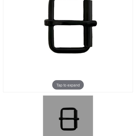
Aanbiedingen
Merken
Tap to expand