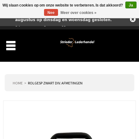
Wij slaan cookies op om onze website te verbeteren. Is dat akkoord?
Ja
Beste klant, I.v.m. de vakantieperiode zijn wij in juli en
Nee
Meer over cookies »
augustus op dinsdag en woensdag gesloten.
Verlanglijst
Winkelwagen
Inloggen
Nieuwe klant
HOME
ROLGESP ZWART DIV. AFMETINGEN
Producten
Over ons
Verzending