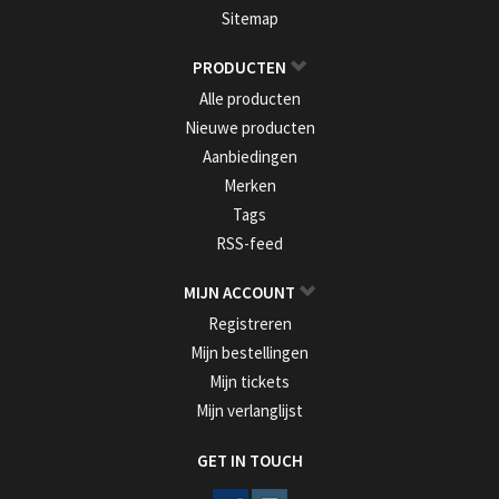
Sitemap
PRODUCTEN
Alle producten
Nieuwe producten
Aanbiedingen
Merken
Tags
RSS-feed
MIJN ACCOUNT
Registreren
Mijn bestellingen
Mijn tickets
Mijn verlanglijst
GET IN TOUCH