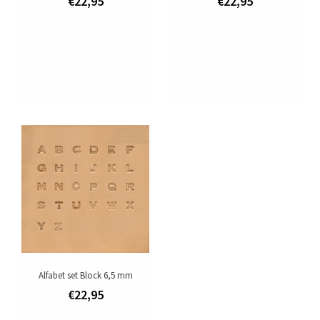
€22,95
€22,95
Alfabet set Block 6,5 mm
€22,95