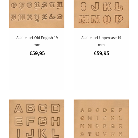
Alfabet set Old English 19
Alfabet set Uppercase 19
mm
mm
€59,95
€59,95