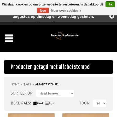
Wij slaan cookies op om onze website te verbeteren. Is dat akkoord?
Ja
Beste klant, I.v.m. de vakantieperiode zijn wij in juli en
Nee
Meer over cookies »
augustus op dinsdag en woensdag gesloten.
Verlanglijst
Winkelwagen
Inloggen
Nieuwe klant
Producten getagd met alfabetstempel
HOME
TAGS
ALFABETSTEMPEL
Producten
SORTEER OP
Over ons
BEKIJK ALS
TOON
Grid
Lijst
Verzending