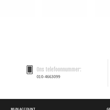
Ons telefoonnummer:
010-4663099
MIJN ACCOUNT
G