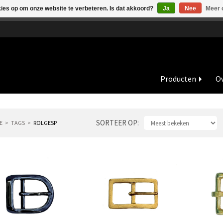
kies op om onze website te verbeteren. Is dat akkoord?
Ja
Nee
Meer 
de vakantieperiode zijn wij in juli en augustus op dinsdag en wo
Producten
Ov
SORTEER OP
E
TAGS
ROLGESP