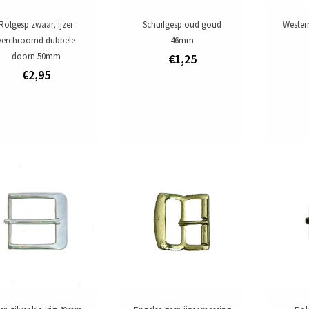
Rolgesp zwaar, ijzer
Schuifgesp oud goud
Wester
verchroomd dubbele
46mm
doorn 50mm
€1,25
€2,95