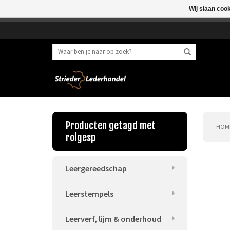
Wij slaan coo
Beste klant, I.v.m. 
Producten getagd met
HOM
rolgesp
Leergereedschap
Leerstempels
Leerverf, lijm & onderhoud