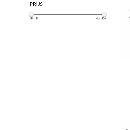
PRIJS
Min: €
0
Max: €
10