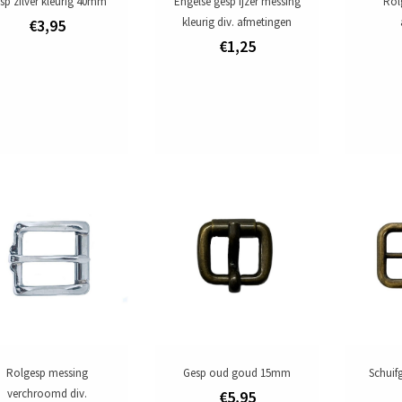
sp zilver kleurig 40mm
Engelse gesp ijzer messing
Rol
kleurig div. afmetingen
€3,95
€1,25
Rolgesp messing
Gesp oud goud 15mm
Schuif
verchroomd div.
€5,95