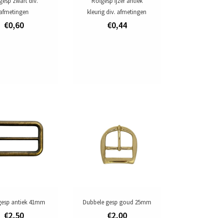
gesp zwart div.
Rolgesp ijzer antiek
afmetingen
kleurig div. afmetingen
€0,60
€0,44
gesp antiek 41mm
Dubbele gesp goud 25mm
€2,50
€2,00