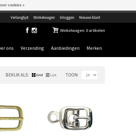
over cookies »
ensdag gesloten.
Verlanglijst
Winkelwagen
Inloggen
Nieuwe klant
Winkelwagen: 0 artikelen
er ons
Verzending
Aanbiedingen
Merken
BEKIJK ALS
TOON
Grid
Lijst