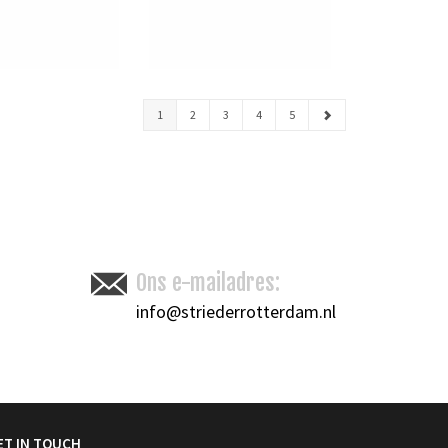
1
2
3
4
5
Ons e-mailadres:
info@striederrotterdam.nl
ET IN TOUCH