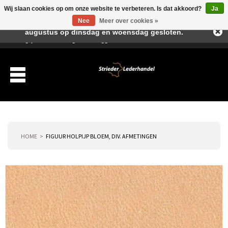
Wij slaan cookies op om onze website te verbeteren. Is dat akkoord?
Ja
Beste klant, I.v.m. de vakantieperiode zijn wij in juli en
Nee
Meer over cookies »
augustus op dinsdag en woensdag gesloten.
Verlanglijst
Winkelwagen
Inloggen
Nieuwe klant
HOME
FIGUUR HOLPIJP BLOEM, DIV. AFMETINGEN
Producten
Over ons
Verzending