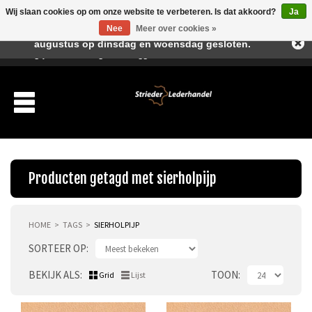
Wij slaan cookies op om onze website te verbeteren. Is dat akkoord?
Ja
Beste klant, I.v.m. de vakantieperiode zijn wij in juli en
Nee
Meer over cookies »
augustus op dinsdag en woensdag gesloten.
Verlanglijst
Winkelwagen
Inloggen
Nieuwe klant
Producten getagd met sierholpijp
HOME
TAGS
SIERHOLPIJP
Producten
SORTEER OP
Over ons
BEKIJK ALS
TOON
Grid
Lijst
Verzending