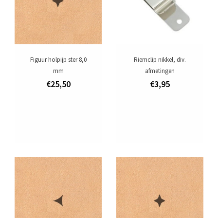
Figuur holpijp ster 8,0
Riemclip nikkel, div.
mm
afmetingen
€25,50
€3,95