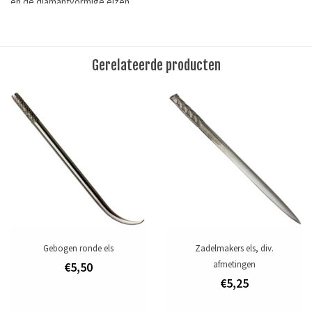
en de diamantvormige elzen.
Dit handgereedschap is onmisbaar voor iedereen die met tuigleer
werkt.
Gerelateerde producten
Lengte:
9,5 cm (2-3 / 4 ")
Materiaal:
This awl haft is designed to fit all of our awl blades, this screw lock
haft make it easy to change blades for different use. The
round handle back is perfect for push and punch action.
Hardwood handle with solid brass chuck.
For use with 3319 Series Straight Round Blades, Curved Blades
and Diamond Blades.
Gebogen ronde els
Zadelmakers els, div.
afmetingen
€5,50
€5,25
Tags
elsheft
/
elst
/
leergereedschap
/
priem