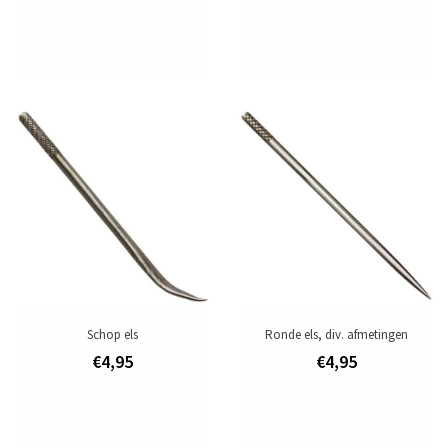
Merk
Ivan Leathercraft
Toevoegen om te vergelijken
/
Afdrukken
Schop els
Ronde els, div. afmetingen
€4,95
€4,95