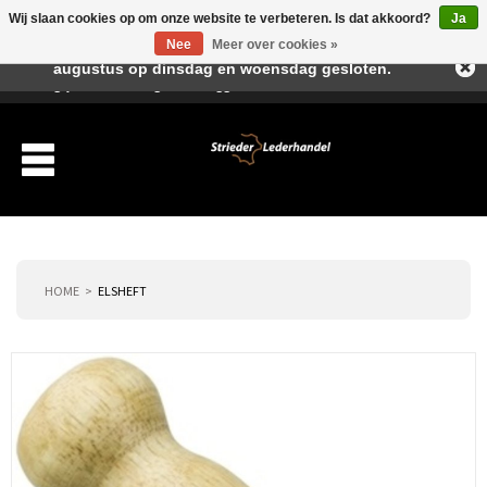
Wij slaan cookies op om onze website te verbeteren. Is dat akkoord?
Ja
Beste klant, I.v.m. de vakantieperiode zijn wij in juli en
Nee
Meer over cookies »
augustus op dinsdag en woensdag gesloten.
Verlanglijst
Winkelwagen
Inloggen
Nieuwe klant
HOME
ELSHEFT
Producten
Over ons
Verzending