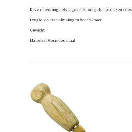
Deze ruitvormige els is geschikt om gaten te maken in leer
Lengte: diverse afmetingen beschikbaar
Gewicht:
Materiaal: Gesmeed staal
This is a diamond awl blade.
Tags
elzen
/
leergereedschap
/
priem