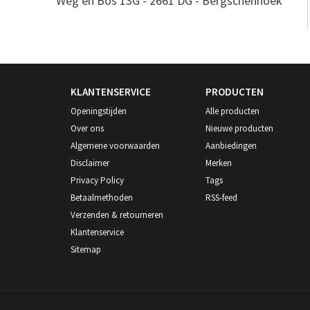
Weg en Bos 13G - 2661 DG - Bergschenhoek
KLANTENSERVICE
PRODUCTEN
Openingstijden
Alle producten
Over ons
Nieuwe producten
Algemene voorwaarden
Aanbiedingen
Disclaimer
Merken
Privacy Policy
Tags
Betaalmethoden
RSS-feed
Verzenden & retourneren
Klantenservice
Sitemap