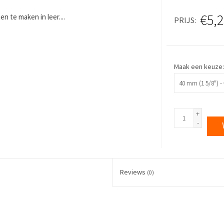
€5,2
n te maken in leer....
PRIJS
Maak een keuze
+
-
Reviews
(0)