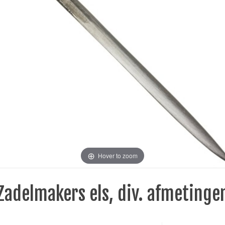
Hover to zoom
Zadelmakers els, div. afmetinge