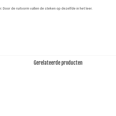
. Door de ruitvorm vallen de steken op dezelfde in het leer.
Merk
Gerelateerde producten
Ivan Leathercraft