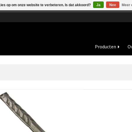
kies op om onze website te verbeteren. Is dat akkoord?
Ja
Nee
Meer 
de vakantieperiode zijn wij in juli en augustus op dinsdag en wo
Producten
Ov