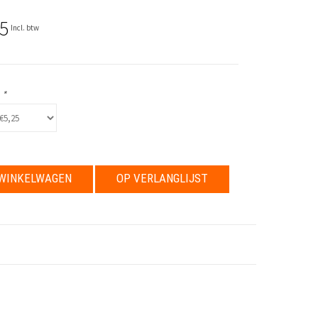
5
Incl. btw
:
*
WINKELWAGEN
OP VERLANGLIJST