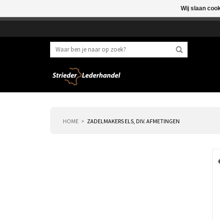
Wij slaan coo
Beste klant, I.v.m. 
HOME
ZADELMAKERS ELS, DIV. AFMETINGEN