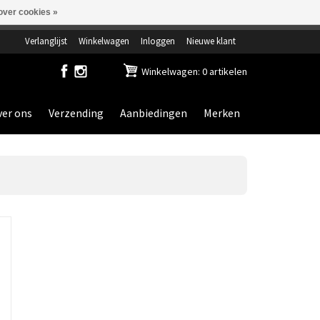
over cookies »
ensdag gesloten.
Verlanglijst
Winkelwagen
Inloggen
Nieuwe klant
Winkelwagen: 0 artikelen
er ons
Verzending
Aanbiedingen
Merken