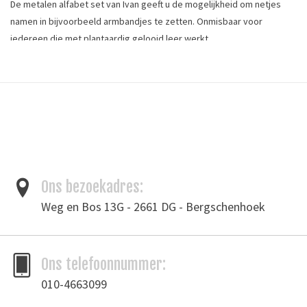
De metalen alfabet set van Ivan geeft u de mogelijkheid om netjes
namen in bijvoorbeeld armbandjes te zetten. Onmisbaar voor
iedereen die met plantaardig gelooid leer werkt.
afmeting: 19 mm (3/4") x 19 mm (3/4")
Standard Uppercase Alphabet Stamp 26 Piece Set 3/4"
Tags
alfabetstempel
/
leergereedschap
/
leerstempel
/
stempelset
Merk
Ons bezoekadres:
Ivan Leathercraft
Weg en Bos 13G - 2661 DG - Bergschenhoek
Toevoegen om te vergelijken
/
Afdrukken
Ons telefoonnummer:
010-4663099