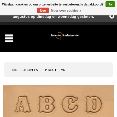
Wij slaan cookies op om onze website te verbeteren. Is dat akkoord?
Ja
Beste klant, I.v.m. de vakantieperiode zijn wij in juli en
Nee
Meer over cookies »
augustus op dinsdag en woensdag gesloten.
Verlanglijst
Winkelwagen
Inloggen
Nieuwe klant
HOME
ALFABET SET UPPERCASE 19 MM
Producten
Over ons
Verzending