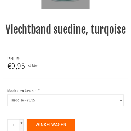
Vlechtband suedine, turqoise
PRIJS
€9,95
Incl. btw
Maak een keuze:
*
+
WINKELWAGEN
-