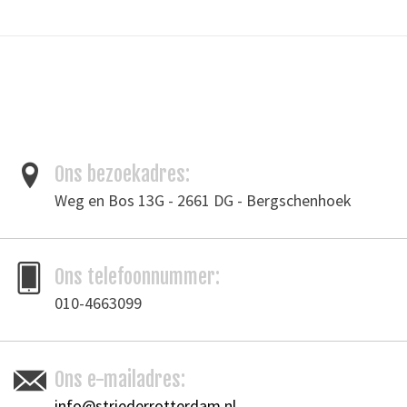
Materiaal: duurzaam microfiber
This durable microfiber lace is a terrific alternative to real suede
leather lace. It is great for lacing garments, jewelry, braiding and
general crafts.
Tags
Garen
/
vlechtband
Ons bezoekadres:
Merk
Weg en Bos 13G - 2661 DG - Bergschenhoek
Ivan Leathercraft
Toevoegen om te vergelijken
/
Afdrukken
Ons telefoonnummer:
010-4663099
Ons e-mailadres:
info@striederrotterdam.nl