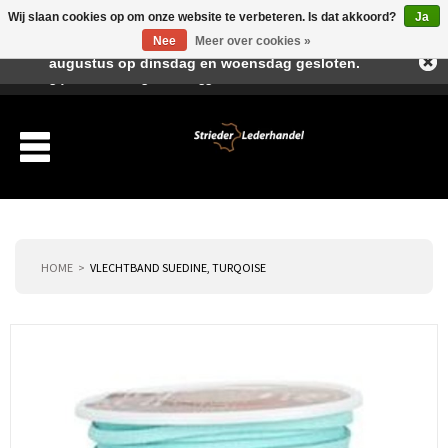
Wij slaan cookies op om onze website te verbeteren. Is dat akkoord?
Ja
Beste klant, I.v.m. de vakantieperiode zijn wij in juli en
Nee
Meer over cookies »
augustus op dinsdag en woensdag gesloten.
Verlanglijst
Winkelwagen
Inloggen
Nieuwe klant
HOME
VLECHTBAND SUEDINE, TURQOISE
Producten
Over ons
Verzending