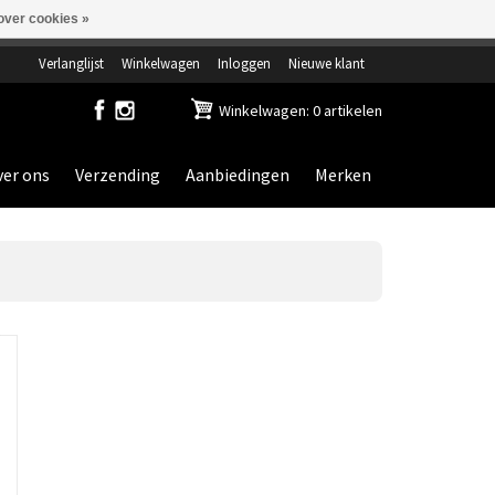
over cookies »
ensdag gesloten.
Verlanglijst
Winkelwagen
Inloggen
Nieuwe klant
Winkelwagen: 0 artikelen
er ons
Verzending
Aanbiedingen
Merken