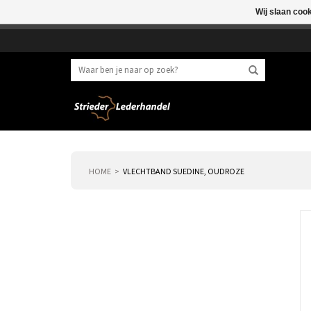
Wij slaan coo
Beste klant, I.v.m. 
HOME
VLECHTBAND SUEDINE, OUDROZE