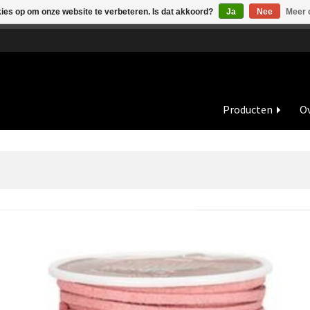
kies op om onze website te verbeteren. Is dat akkoord?
Ja
Nee
Meer 
de vakantieperiode zijn wij in juli en augustus op dinsdag en wo
Producten
Ov