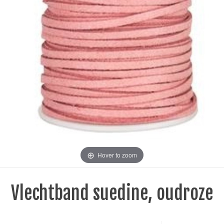
Hover to zoom
Vlechtband suedine, oudroze