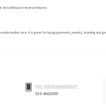
k. Beschikbaar in diverse kleuren.
al suede leather lace. It is great for lacing garments, jewelry, braiding and g
Merk
Ivan Leathercraft
Ons telefoonnummer:
010-4663099