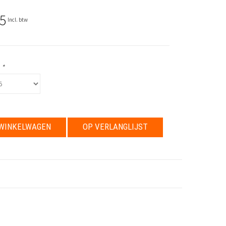
5
Incl. btw
:
*
WINKELWAGEN
OP VERLANGLIJST