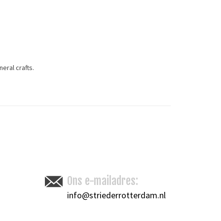
eneral crafts.
Toevoegen om te vergelijken
/
Afdrukken
Ons e-mailadres:
info@striederrotterdam.nl