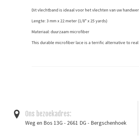
Dit vlechtband is ideaal voor het vlechten van uw handwer
Lengte: 3 mm x 22 meter (1/8" x 25 yards)
Materiaal: duurzaam microfiber
This durable microfiber lace is a terrific alternative to re
Tags
Garen
/
vlechtband
Ons bezoekadres:
Weg en Bos 13G - 2661 DG - Bergschenhoek