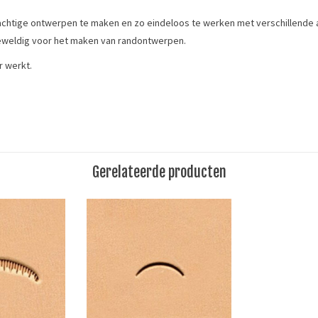
achtige ontwerpen te maken en zo eindeloos te werken met verschillende 
eweldig voor het maken van randontwerpen.
r werkt.
rving. They are also great for making border designs.
Gerelateerde producten
Merk
stempel
Ivan Leathercraft