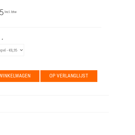
5
Incl. btw
:
*
WINKELWAGEN
OP VERLANGLIJST