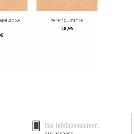
mpel 21 x 5,6
Veiner figuurstempel
m
€8,95
95
Ons telefoonnummer: