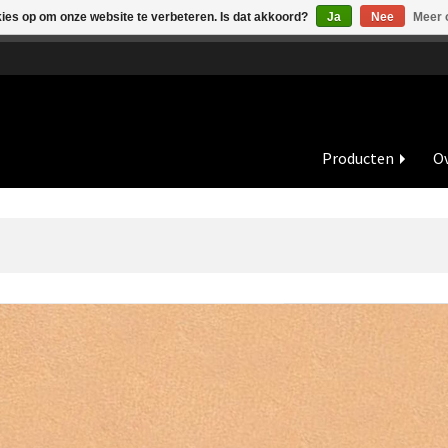
kies op om onze website te verbeteren. Is dat akkoord?
Ja
Nee
Meer 
de vakantieperiode zijn wij in juli en augustus op dinsdag en wo
Producten
Ov