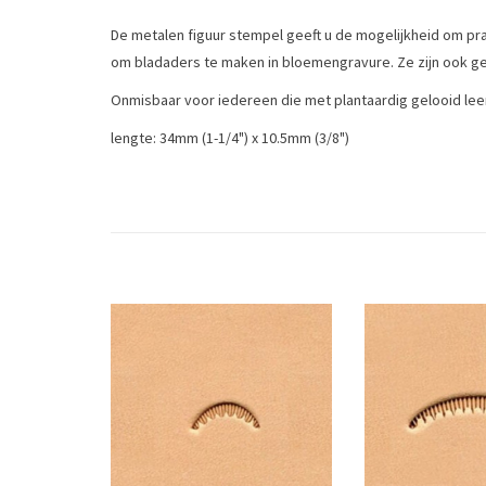
De metalen figuur stempel geeft u de mogelijkheid om pr
om bladaders te maken in bloemengravure. Ze zijn ook g
Onmisbaar voor iedereen die met plantaardig gelooid lee
lengte: 34mm (1-1/4") x 10.5mm (3/8")
This veiner stamp is used to create leaf veins in floral ca
Tags
figuurstempel
/
figuurstempels
/
leergereedschap
/
leer