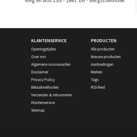
Weg en Bos 13G - 2661 DG - Bergschenhoek
KLANTENSERVICE
PRODUCTEN
Openingstijden
Alle producten
Over ons
Nieuwe producten
Algemene voorwaarden
Aanbiedingen
Disclaimer
Merken
Privacy Policy
Tags
Betaalmethoden
RSS-feed
Verzenden & retourneren
Klantenservice
Sitemap