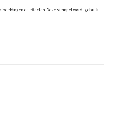
afbeeldingen en effecten.
Deze stempel wordt gebruikt
Toevoegen om te vergelijken
/
Afdrukken