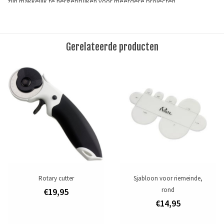
zijn makkelijk te hergebruiken voor meerdere projecten.
Lengte: 25cm (9-27/32") x 19cm (7-1/2")
Materiaal: plastic
Gerelateerde producten
This product is perfect suitable for carving various prints in
vegetable tanned leather. These durable plastic templates are easy
to reuse for multiple projects.
Tags
leergereedschap
/
sjabloon
Merk
Ivan Leathercraft
Toevoegen om te vergelijken
/
Afdrukken
Rotary cutter
Sjabloon voor riemeinde,
rond
€19,95
€14,95