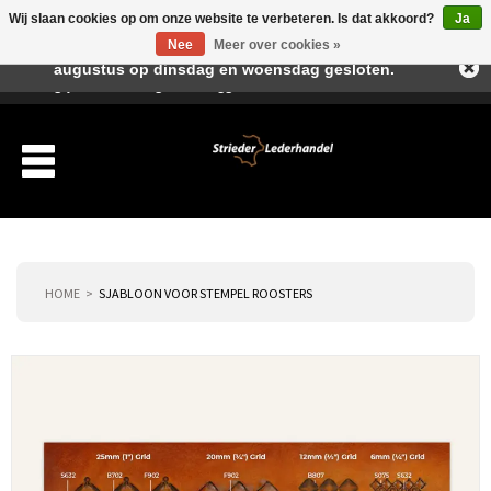
Wij slaan cookies op om onze website te verbeteren. Is dat akkoord?
Ja
Beste klant, I.v.m. de vakantieperiode zijn wij in juli en
Nee
Meer over cookies »
augustus op dinsdag en woensdag gesloten.
Verlanglijst
Winkelwagen
Inloggen
Nieuwe klant
HOME
SJABLOON VOOR STEMPEL ROOSTERS
Producten
Over ons
Verzending