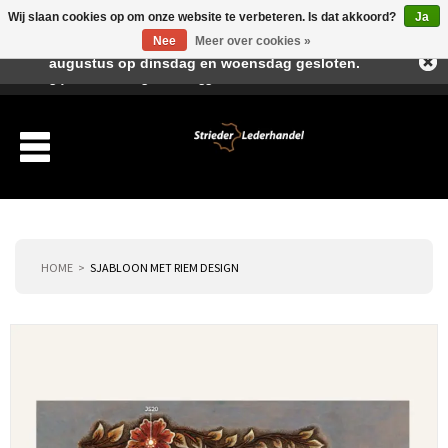
Wij slaan cookies op om onze website te verbeteren. Is dat akkoord?
Ja
Beste klant, I.v.m. de vakantieperiode zijn wij in juli en
Nee
Meer over cookies »
augustus op dinsdag en woensdag gesloten.
Verlanglijst
Winkelwagen
Inloggen
Nieuwe klant
HOME
SJABLOON MET RIEM DESIGN
Producten
Over ons
Verzending