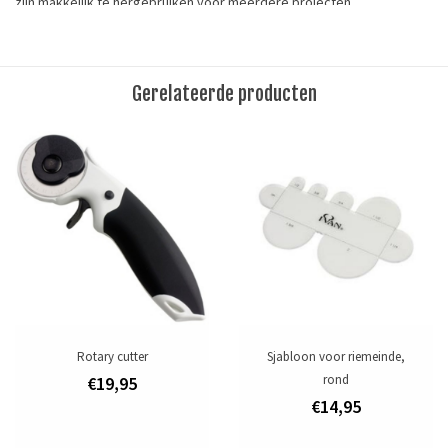
zijn makkelijk te hergebruiken voor meerdere projecten.
Lengte: 25cm (9-27/32") x 19cm (7-1/2")
Materiaal: plastic
Gerelateerde producten
This product is perfect suitable for carving various prints in
vegetable tanned leather. These durable plastic templates are easy
to reuse for multiple projects.
Tags
leergereedschap
/
sjabloon
Merk
Ivan Leathercraft
Toevoegen om te vergelijken
/
Afdrukken
Rotary cutter
Sjabloon voor riemeinde,
rond
€19,95
€14,95