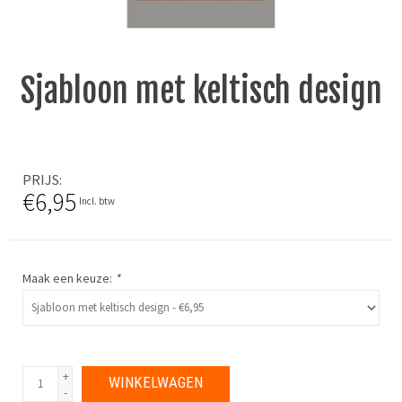
Sjabloon met keltisch design
PRIJS
€6,95
Incl. btw
Maak een keuze:
*
+
WINKELWAGEN
-