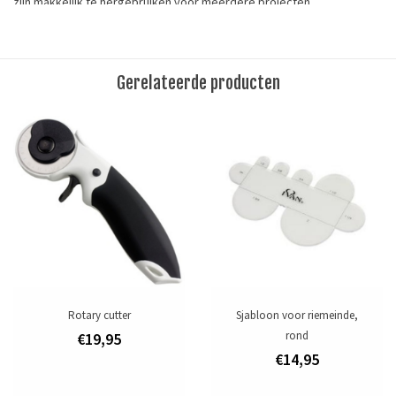
zijn makkelijk te hergebruiken voor meerdere projecten.
Lengte: 25cm (9-27/32") x 19cm (7-1/2")
Materiaal: plastic
Gerelateerde producten
This product is perfect suitable for carving various prints in
vegetable tanned leather. These durable plastic templates are easy
to reuse for multiple projects.
Tags
leergereedschap
/
sjabloon
Merk
Ivan Leathercraft
Toevoegen om te vergelijken
/
Afdrukken
Rotary cutter
Sjabloon voor riemeinde,
rond
€19,95
€14,95