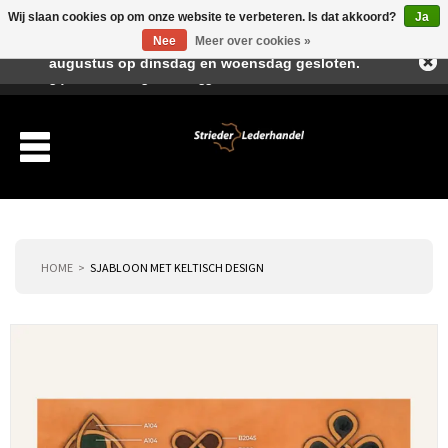
Wij slaan cookies op om onze website te verbeteren. Is dat akkoord?
Ja
Beste klant, I.v.m. de vakantieperiode zijn wij in juli en
Nee
Meer over cookies »
augustus op dinsdag en woensdag gesloten.
Verlanglijst
Winkelwagen
Inloggen
Nieuwe klant
HOME
SJABLOON MET KELTISCH DESIGN
Producten
Over ons
Verzending