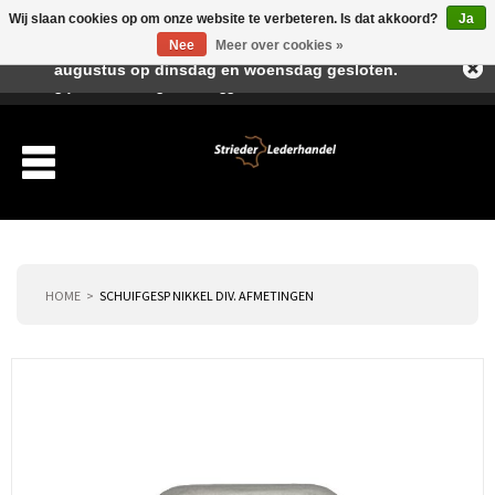
Wij slaan cookies op om onze website te verbeteren. Is dat akkoord?
Ja
Beste klant, I.v.m. de vakantieperiode zijn wij in juli en
Nee
Meer over cookies »
augustus op dinsdag en woensdag gesloten.
Verlanglijst
Winkelwagen
Inloggen
Nieuwe klant
HOME
SCHUIFGESP NIKKEL DIV. AFMETINGEN
Producten
Over ons
Verzending