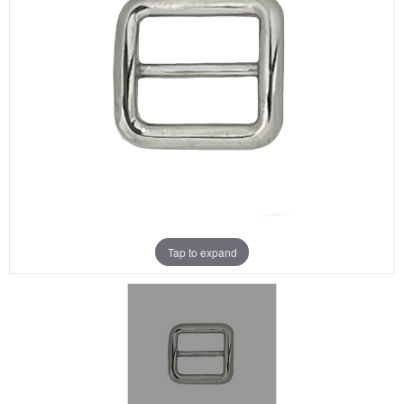
Aanbiedingen
Merken
Tap to expand