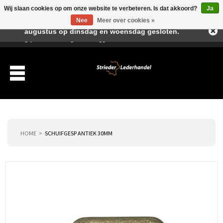
Wij slaan cookies op om onze website te verbeteren. Is dat akkoord?
Ja
Beste klant, I.v.m. de vakantieperiode zijn wij in juli en
Nee
Meer over cookies »
augustus op dinsdag en woensdag gesloten.
Verlanglijst
Winkelwagen
Inloggen
Nieuwe klant
HOME
SCHUIFGESP ANTIEK 30MM
Producten
Over ons
Verzending