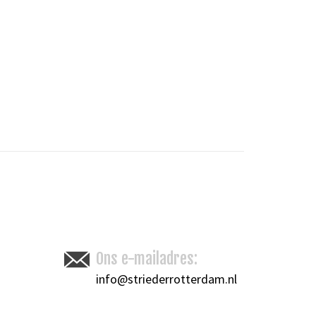
Toevoegen om te vergelijken
/
Afdrukken
Ons e-mailadres:
info@striederrotterdam.nl