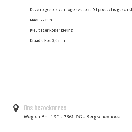
Deze rolgesp is van hoge kwaliteit. Dit product is geschik
Maat: 22 mm
Kleur: ijzer koper kleurig
Draad dikte: 3,0 mm
*De kleur van de afbeelding kan iets afwijken van de daad
Tags
gespen
/
leergereedschap
/
rolgesp
/
rolgespen
Ons bezoekadres:
Weg en Bos 13G - 2661 DG - Bergschenhoek