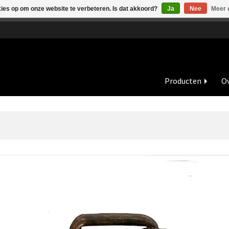
kies op om onze website te verbeteren. Is dat akkoord?
Ja
Nee
Meer 
de vakantieperiode zijn wij in juli en augustus op dinsdag en wo
Producten
Ov