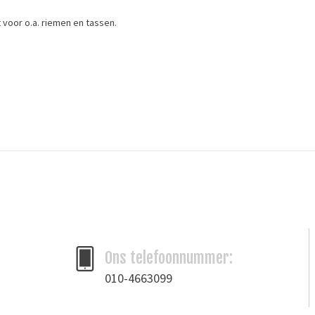
t voor o.a. riemen en tassen.
werkelijke kleur*
Ons telefoonnummer:
010-4663099