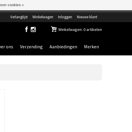
over cookies »
ensdag gesloten.
Verlanglijst
Winkelwagen
Inloggen
Nieuwe klant
Winkelwagen: 0 artikelen
er ons
Verzending
Aanbiedingen
Merken