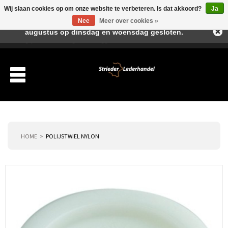
Wij slaan cookies op om onze website te verbeteren. Is dat akkoord?
Ja
Beste klant, I.v.m. de vakantieperiode zijn wij in juli en
Nee
Meer over cookies »
augustus op dinsdag en woensdag gesloten.
Verlanglijst
Winkelwagen
Inloggen
Nieuwe klant
HOME
POLIJSTWIEL NYLON
Producten
Over ons
Verzending