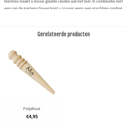
Hiermee maakt
u mooie gladde randen aan het leer. In combinatie met
een van de kantenschaven kunt u zo naar wens een prachtige ronding
geven aan uw leer. Onmisbaar voor iedereen die riemen en
armbanden maakt.
Diameter van 54 mm.
Lengte:
Gerelateerde producten
Materiaal:
This plastic slicker is amazing for burnishing and polishing leather
edges. It works great for belts and lighter weight leather. Use by
hand or adapt to an electric drill for faster results. 54mm (2-1/8")
diameter.
Tags
leergereedschap
/
polijstwiel
Merk
Polijsthout
Ivan Leathercraft
€4,95
Toevoegen om te vergelijken
/
Afdrukken