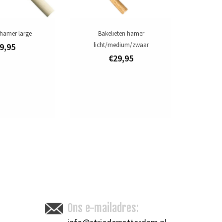
hamer large
Bakelieten hamer
licht/medium/zwaar
9,95
€29,95
Ons e-mailadres: