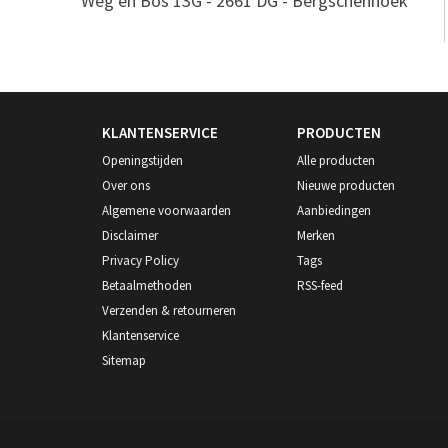
Weg en Bos 13G - 2661 DG - Bergschenhoek
KLANTENSERVICE
PRODUCTEN
Openingstijden
Alle producten
Over ons
Nieuwe producten
Algemene voorwaarden
Aanbiedingen
Disclaimer
Merken
Privacy Policy
Tags
Betaalmethoden
RSS-feed
Verzenden & retourneren
Klantenservice
Sitemap