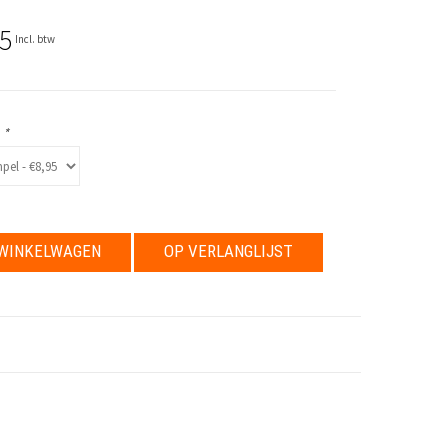
5
Incl. btw
:
*
WINKELWAGEN
OP VERLANGLIJST