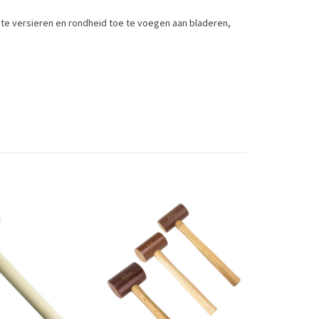
te versieren en rondheid toe te voegen aan bladeren,
s, stems or scrolls.
Toevoegen om te vergelijken
/
Afdrukken