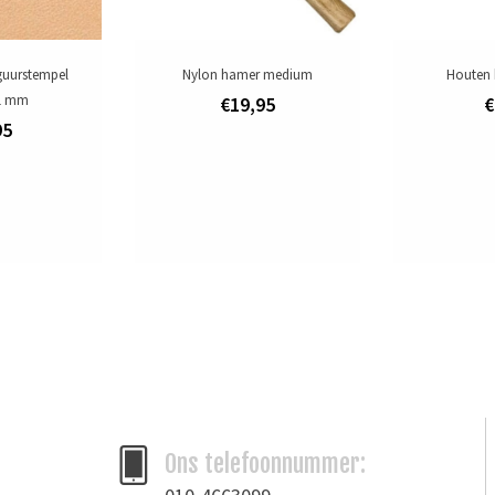
guurstempel
Nylon hamer medium
Houten 
11 mm
€19,95
€
95
Ons telefoonnummer: