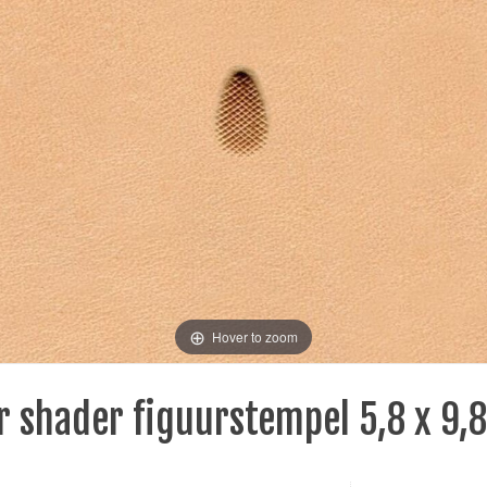
Hover to zoom
r shader figuurstempel 5,8 x 9