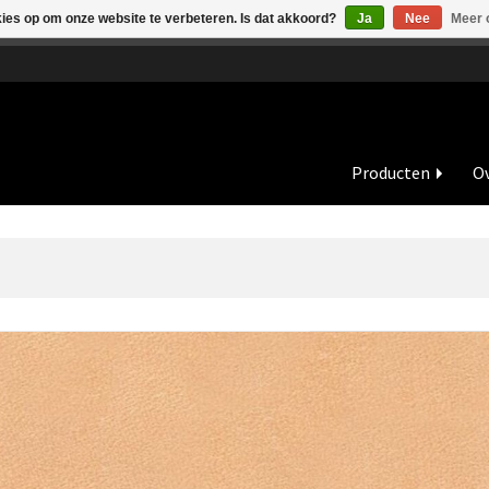
kies op om onze website te verbeteren. Is dat akkoord?
Ja
Nee
Meer 
de vakantieperiode zijn wij in juli en augustus op dinsdag en wo
Producten
Ov