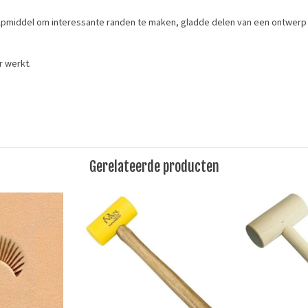
lpmiddel om interessante randen te maken, gladde delen van een ontwerp 
r werkt.
ing borders, decorate smooth parts of a design, and add roundness to leave
Merk
dschap
/
leerstempel
Ivan Leathercraft
Gerelateerde producten