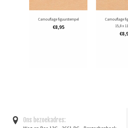
Camouflage figuurstempel
Camouflage fi
15,8 x 
€8,95
€8,
Ons bezoekadres: