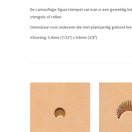
De camouflage figuurstempel van Ivan
is een geweldig hu
stengels of rollen.
Onmisbaar voor iedereen die met plantaardig gelooid lee
Afmeting: 5.8mm (7/32") x 9.8mm (3/8")
The camouflage stamp is a great tool for making interest
Tags
camouflage
/
figuurstempel
/
figuurstempels
/
leergeree