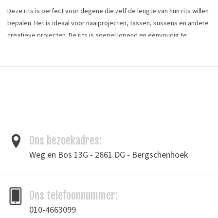
Deze rits is perfect voor degene die zelf de lengte van hun rits willen
bepalen. Het is ideaal voor naaiprojecten, tassen, kussens en andere
creatieve projecten. De rits is soepel lopend en eenvoudig te
verwerken. Bestel apart de bijhorende runners en pullers voor een
complete set. Dit product is per meter te bestellen.
Ritsmateriaal: metaal
Ritsmaat : 5
Ritskleur: nikkel
Stofkleur: karamelbruin
Ons bezoekadres:
Bandbreedte: 33 mm
Weg en Bos 13G - 2661 DG - Bergschenhoek
Tags
Ons telefoonnummer:
Rits
/
Ritsen
/
Trekkers
010-4663099
Toevoegen om te vergelijken
/
Afdrukken