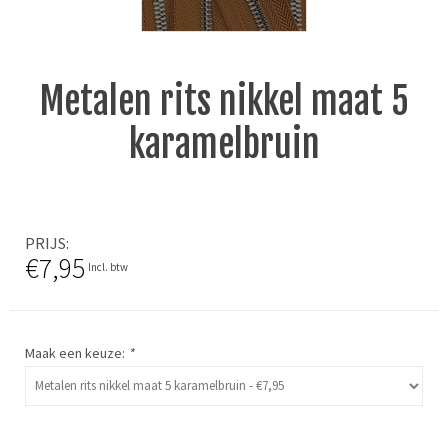
Metalen rits nikkel maat 5
karamelbruin
PRIJS
€7,95
Incl. btw
Maak een keuze:
*