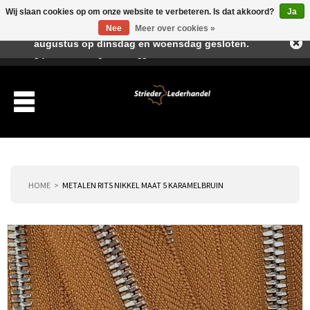
Wij slaan cookies op om onze website te verbeteren. Is dat akkoord?
Ja
Beste klant, I.v.m. de vakantieperiode zijn wij in juli en
Nee
Meer over cookies »
augustus op dinsdag en woensdag gesloten.
Verlanglijst
Winkelwagen
Inloggen
Nieuwe klant
HOME
METALEN RITS NIKKEL MAAT 5 KARAMELBRUIN
Producten
Over ons
Verzending