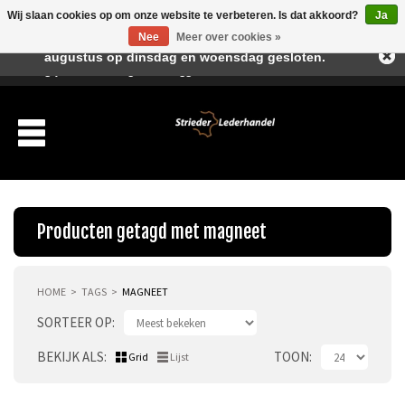
Wij slaan cookies op om onze website te verbeteren. Is dat akkoord?
Ja
Beste klant, I.v.m. de vakantieperiode zijn wij in juli en
Nee
Meer over cookies »
augustus op dinsdag en woensdag gesloten.
Verlanglijst
Winkelwagen
Inloggen
Nieuwe klant
Producten getagd met magneet
HOME
TAGS
MAGNEET
Producten
SORTEER OP
Over ons
BEKIJK ALS
TOON
Grid
Lijst
Verzending