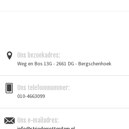
die aan leerbewerking doet.
Gewicht: 1360 gr (48oz./3lb)
Materiaal: Kunststof kop met gevormd houten handvat.
Steel base, contoured wood handle and durable poly head. This is a
great maul for use with any of our punches.
Ons bezoekadres:
Weg en Bos 13G - 2661 DG - Bergschenhoek
Tags
kunststofhamer
/
leergereedschap
Merk
Ons telefoonnummer:
Ivan Leathercraft
010-4663099
Toevoegen om te vergelijken
/
Afdrukken
Ons e-mailadres:
info@striederrotterdam.nl