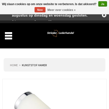
Wij slaan cookies op om onze website te verbeteren. Is dat akkoord?
Ja
Beste klant, I.v.m. de vakantieperiode zijn wij in juli en
Nee
Meer over cookies »
augustus op dinsdag en woensdag gesloten.
Verlanglijst
Winkelwagen
Inloggen
Nieuwe klant
HOME
KUNSTSTOF HAMER
Producten
Over ons
Verzending