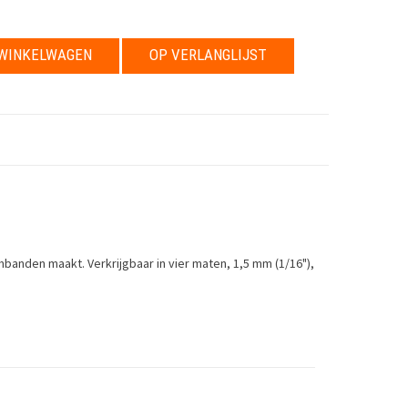
WINKELWAGEN
OP VERLANGLIJST
armbanden maakt.
Verkrijgbaar in vier maten, 1,5 mm (1/16"),
curve, 1,5 mm (1/16"), 2,5 mm (3/32"), 3 mm (1/8") and 4 mm