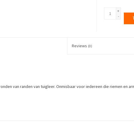
+
-
Reviews
(0)
afronden van randen van tuigleer. Onmisbaar voor iedereen die riemen en 
ounding edges. Available in four sizes, the larger the number, the wider the 