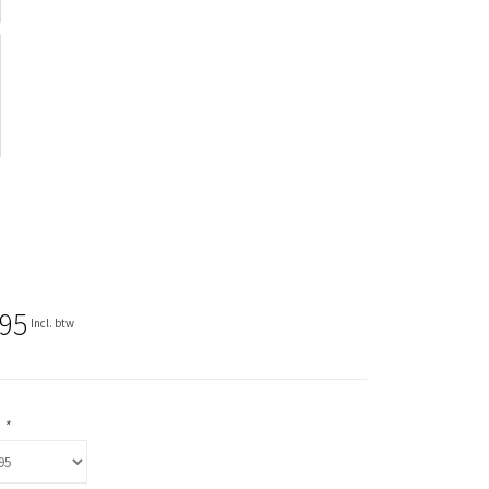
,95
Incl. btw
:
*