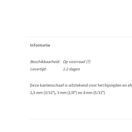
Informatie
Beschikbaarheid:
Op voorraad
(7)
Levertijd:
1-2 dagen
Deze kantenschaaf is uitstekend voor het bijsnijden en 
2,5 mm (3/32"), 3 mm (1/8") en 4 mm (5/32").
lengte:
materiaal:
A true belt maker's favorite. Excellent for trimming and r
(5/32").