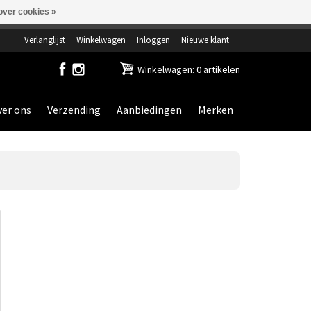
over cookies »
ensdag gesloten.
Verlanglijst
Winkelwagen
Inloggen
Nieuwe klant
Winkelwagen: 0 artikelen
er ons
Verzending
Aanbiedingen
Merken