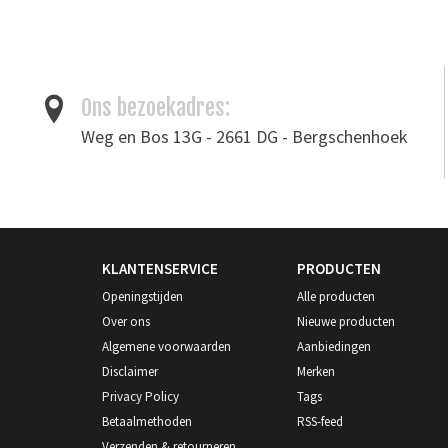
Tags
kantenschaaf
/
leergereedschap
Ons bezoekadres:
Weg en Bos 13G - 2661 DG - Bergschenhoek
KLANTENSERVICE
PRODUCTEN
Openingstijden
Alle producten
Over ons
Nieuwe producten
Algemene voorwaarden
Aanbiedingen
Disclaimer
Merken
Privacy Policy
Tags
Betaalmethoden
RSS-feed
Verzenden & retourneren