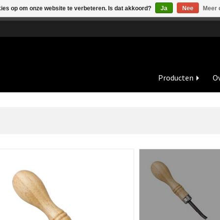
kies op om onze website te verbeteren. Is dat akkoord?
Ja
Nee
Meer 
de vakantieperiode zijn wij in juli en augustus op dinsdag en wo
Producten
Ov