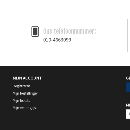
Merk
Ivan Leathercraft
Ons telefoonnummer:
010-4663099
MIJN ACCOUNT
G
Registreren
Mijn bestellingen
Mijn tickets
M
Mijn verlanglijst