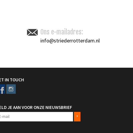
Toevoegen om te vergelijken
/
Afdrukken
Ons e-mailadres:
info@striederrotterdam.nl
ET IN TOUCH
ELD JE AAN VOOR ONZE NIEUWSBRIEF
>