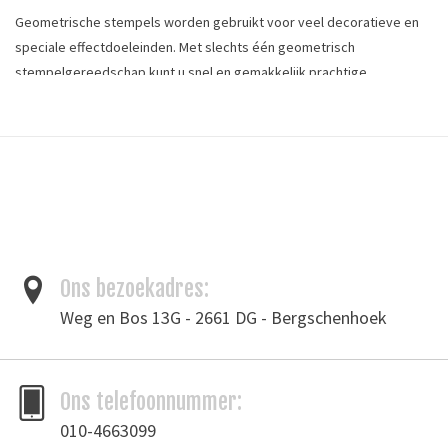
Geometrische stempels worden gebruikt voor veel decoratieve en
speciale effectdoeleinden. Met slechts één geometrisch
stempelgereedschap kunt u snel en gemakkelijk prachtige
herhalingen maken.
Onmisbaar voor iedereen die met plantaardig
gelooid leer werkt.
lengte: 9 mm (3/8") x 6 mm (15/64")
Geometric stamps are used for many decorative and special effect
purposes. With just one geometric stamping tool, you can create
beautiful repeats that covers a large area quickly and easily.
Ons bezoekadres:
Weg en Bos 13G - 2661 DG - Bergschenhoek
Tags
figuurstempel
/
leergereedschap
/
leerstempel
Merk
Ivan Leathercraft
Ons telefoonnummer:
Toevoegen om te vergelijken
/
Afdrukken
010-4663099