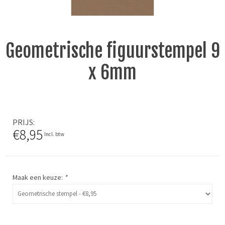
Geometrische figuurstempel 9
x 6mm
PRIJS
€8,95
Incl. btw
Maak een keuze:
*