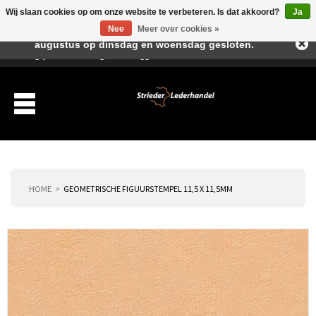
Wij slaan cookies op om onze website te verbeteren. Is dat akkoord?
Ja
Beste klant, I.v.m. de vakantieperiode zijn wij in juli en
Nee
Meer over cookies »
augustus op dinsdag en woensdag gesloten.
Verlanglijst
Winkelwagen
Inloggen
Nieuwe klant
HOME
GEOMETRISCHE FIGUURSTEMPEL 11,5 X 11,5MM
Producten
Over ons
Verzending