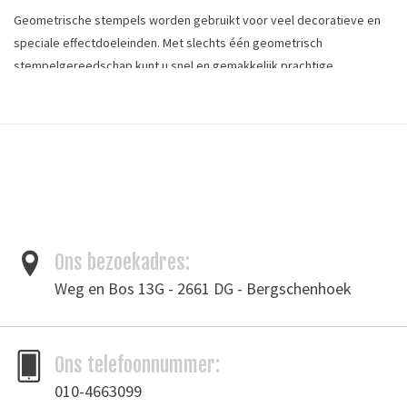
Geometrische stempels worden gebruikt voor veel decoratieve en
speciale effectdoeleinden. Met slechts één geometrisch
stempelgereedschap kunt u snel en gemakkelijk prachtige
herhalingen maken.
Onmisbaar voor iedereen die met plantaardig
gelooid leer werkt.
lengte: 11.5mm (7/16") x 11.5mm (7/16")
Geometric stamps are used for many decorative and special effect
purposes. With just one geometric stamping tool, you can create
beautiful repeats that covers a large area quickly and easily.
Ons bezoekadres:
Weg en Bos 13G - 2661 DG - Bergschenhoek
Tags
figuurstempel
/
leergereedschap
/
leerstempel
Merk
Ivan Leathercraft
Ons telefoonnummer:
Toevoegen om te vergelijken
/
Afdrukken
010-4663099