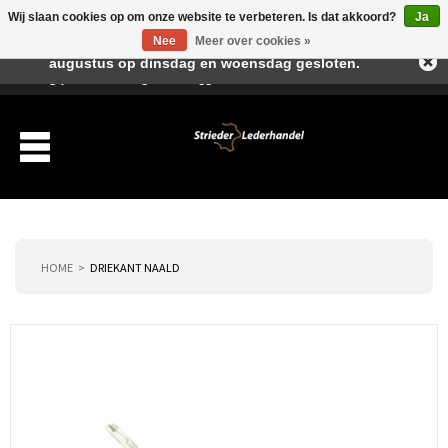
Wij slaan cookies op om onze website te verbeteren. Is dat akkoord?
Ja
Beste klant, I.v.m. de vakantieperiode zijn wij in juli en
Nee
Meer over cookies »
augustus op dinsdag en woensdag gesloten.
Verlanglijst
Winkelwagen
Inloggen
Nieuwe klant
HOME
DRIEKANT NAALD
Producten
Over ons
Verzending