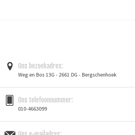
Lengte: diverse afmetingen o.a. 4 cm, 4,8 cm (1-3/4")
This is a sharp three sided needle for stitching garment leather. 10
pieces in one pack.
Tags
leergereedschap
/
leernaald
/
naalden
Merk
Ivan Leathercraft
Ons bezoekadres:
Toevoegen om te vergelijken
/
Afdrukken
Weg en Bos 13G - 2661 DG - Bergschenhoek
Ons telefoonnummer:
010-4663099
Ons e-mailadres: