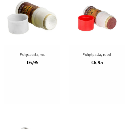
existing deposits and creates a larger adhesion surface.
Tags
kantenschaaf
/
leergereedschap
Merk
Ivan Leathercraft
Toevoegen om te vergelijken
/
Afdrukken
Polijstpasta, wit
Polijstpasta, rood
€6,95
€6,95