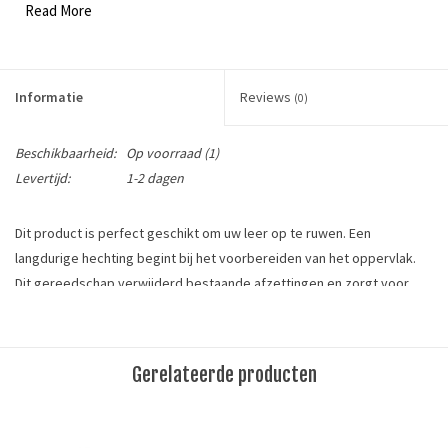
Read More
Informatie
Reviews
(0)
Beschikbaarheid:
Op voorraad
(1)
Levertijd:
1-2 dagen
Dit product is perfect geschikt om uw leer op te ruwen. Een
langdurige hechting begint bij het voorbereiden van het oppervlak.
Dit gereedschap verwijderd bestaande afzettingen en zorgt voor
een groter hechtingsoppervlakte.
Materiaal: RVS (stainless steel)
Gerelateerde producten
Maat: 6mm (1/4")
This product is perfect for roughening your leather. Long-lasting
adhesion starts with preparing the surface. This tool removes