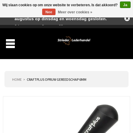
Wij slaan cookies op om onze website te verbeteren. Is dat akkoord?
Ja
Beste klant, I.v.m. de vakantieperiode zijn wij in juli en
Nee
Meer over cookies »
augustus op dinsdag en woensdag gesloten.
Verlanglijst
Winkelwagen
Inloggen
Nieuwe klant
HOME
CRAFTPLUS OPRUW GEREEDSCHAP 6MM
Producten
Over ons
Verzending