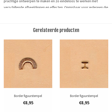
prachtige ontwerpen te maken en zo eindeloos te werken met
verschillende afbeeldingen en effecten. Onmisbaar voor iedereen die
met plantaardig gelooid leer werkt.
Afmeting: 7mm (9/32") x 8mm (5/16")
Gerelateerde producten
The border stamp is excellent for creating decorative frame, basket
weave or geometric designs.
Tags
figuurstempel
/
leergereedschap
/
leerstempel
Merk
Ivan Leathercraft
Toevoegen om te vergelijken
/
Afdrukken
Border figuurstempel
Border figuurstempel
€8,95
€8,95