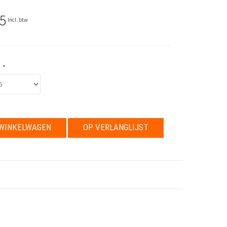
5
Incl. btw
:
*
WINKELWAGEN
OP VERLANGLIJST