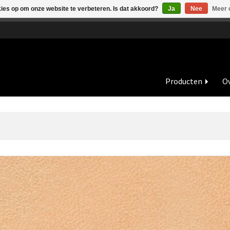
kies op om onze website te verbeteren. Is dat akkoord?
Ja
Nee
Meer 
de vakantieperiode zijn wij in juli en augustus op dinsdag en wo
Producten
Ov