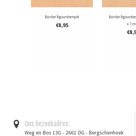
Border figuurstempel
Border figuurst
x 7 
€8,95
€8,
Ons bezoekadres:
Weg en Bos 13G - 2661 DG - Bergschenhoek