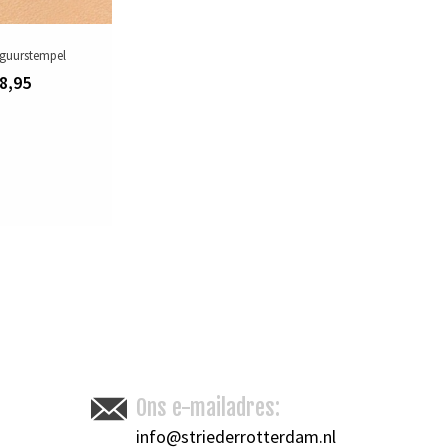
iguurstempel
8,95
Ons e-mailadres:
info@striederrotterdam.nl