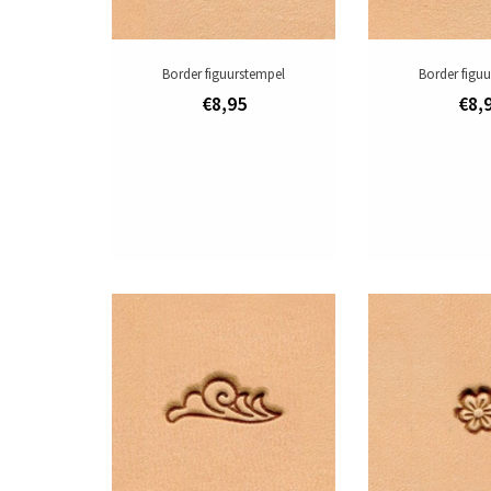
Border figuurstempel
Border figu
€8,95
€8,