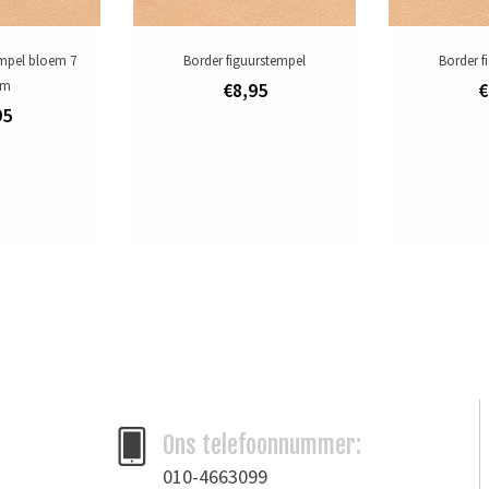
empel bloem 7
Border figuurstempel
Border f
mm
€8,95
€
95
Ons telefoonnummer:
010-4663099