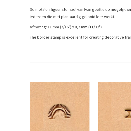
De metalen figuur stempel van Ivan geeft u de mogelijkh
iedereen die met plantaardig gelooid leer werkt.
Afmeting: 11 mm (7/16") x 8,7 mm (11/32")
The border stamp is excellent for creating decorative f
Tags
figuurstempel
/
leergereedschap
/
leerstempel