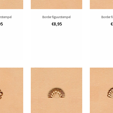
urstempel
Border figuurstempel
Border f
95
€8,95
€