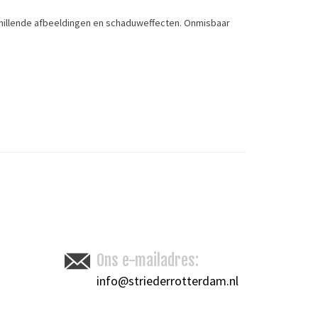
chillende afbeeldingen en schaduweffecten. Onmisbaar
Toevoegen om te vergelijken
/
Afdrukken
Ons e-mailadres:
info@striederrotterdam.nl