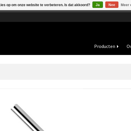
kies op om onze website te verbeteren. Is dat akkoord?
Ja
Nee
Meer 
de vakantieperiode zijn wij in juli en augustus op dinsdag en wo
Producten
Ov