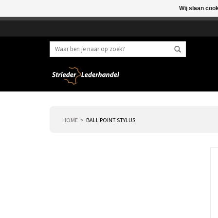
Wij slaan coo
Beste klant, I.v.m. 
HOME
BALL POINT STYLUS