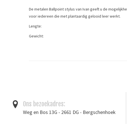
De metalen Ballpoint stylus van Ivan geeft u de mogelij
voor iedereen die met plantaardig gelooid leer werkt.
Lengte:
Gewicht:
Materiaal:
This stylus is great for transferring patterns to leather.
Tags
figuurstempel
/
leergereedschap
Ons bezoekadres:
Weg en Bos 13G - 2661 DG - Bergschenhoek