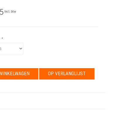
5
Incl. btw
:
*
WINKELWAGEN
OP VERLANGLIJST