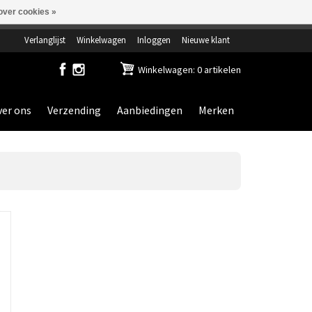
over cookies »
ensdag gesloten.
Verlanglijst
Winkelwagen
Inloggen
Nieuwe klant
Winkelwagen: 0 artikelen
er ons
Verzending
Aanbiedingen
Merken