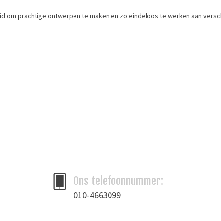
kheid om prachtige ontwerpen te maken en zo eindeloos te werken aan vers
Merk
Ivan Leathercraft
Ons telefoonnummer:
010-4663099