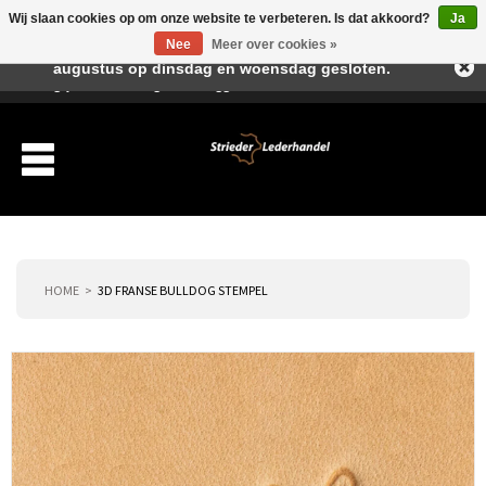
Wij slaan cookies op om onze website te verbeteren. Is dat akkoord?
Ja
Beste klant, I.v.m. de vakantieperiode zijn wij in juli en
Nee
Meer over cookies »
augustus op dinsdag en woensdag gesloten.
Verlanglijst
Winkelwagen
Inloggen
Nieuwe klant
HOME
3D FRANSE BULLDOG STEMPEL
Producten
Over ons
Verzending