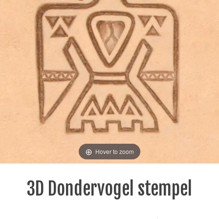
Hover to zoom
3D Dondervogel stempel