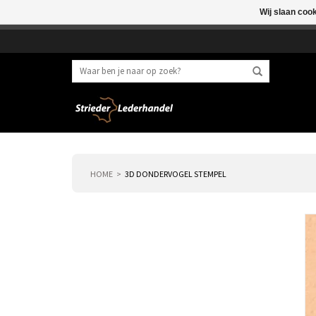
Wij slaan coo
Beste klant, I.v.m. 
HOME
3D DONDERVOGEL STEMPEL