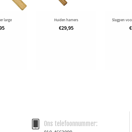
r large
Huiden hamers
Slagpen voo
95
€29,95
€
Ons telefoonnummer: