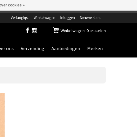
over cookies »
ensdag gesloten.
Verlanglijst
Winkelwagen
Inloggen
Nieuwe klant
Winkelwagen: 0 artikelen
er ons
Verzending
Aanbiedingen
Merken