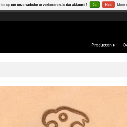
kies op om onze website te verbeteren. Is dat akkoord?
Ja
Nee
Meer 
de vakantieperiode zijn wij in juli en augustus op dinsdag en wo
Producten
Ov