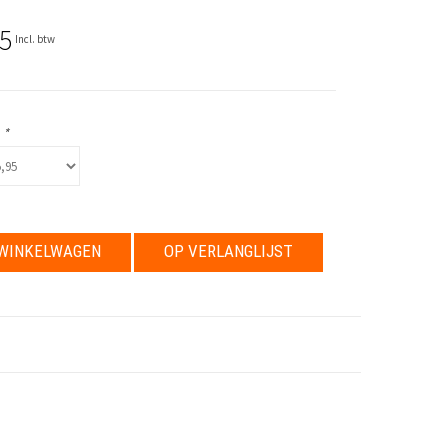
5
Incl. btw
:
*
WINKELWAGEN
OP VERLANGLIJST