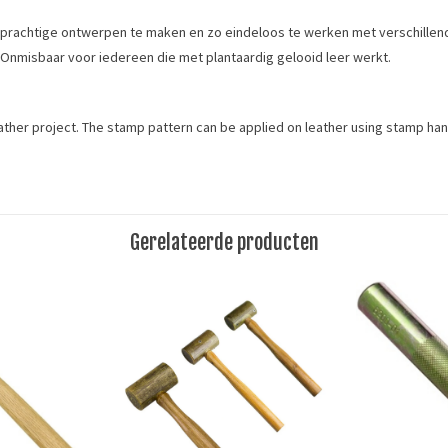
m prachtige ontwerpen te maken en zo eindeloos te werken met verschillen
Onmisbaar voor iedereen die met plantaardig gelooid leer werkt.
ather project. The stamp pattern can be applied on leather using stamp han
Merk
stempel
Ivan Leathercraft
Gerelateerde producten