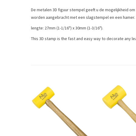
De metalen 3D figuur stempel geeft u de mogelijkheid o
worden aangebracht met een slagstempel en een hamer.
lengte: 27mm (1-1/16") x 30mm (1-3/16").
This 3D stamp is the fast and easy way to decorate any le
Tags
2D&3D stempel
/
figuurstempel
/
leergereedschap
/
leer