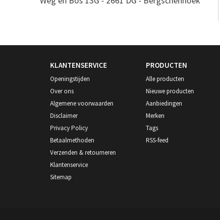
Weg en Bos 13G - 2661 DG - Bergschenhoek
KLANTENSERVICE
PRODUCTEN
Openingstijden
Alle producten
Over ons
Nieuwe producten
Algemene voorwaarden
Aanbiedingen
Disclaimer
Merken
Privacy Policy
Tags
Betaalmethoden
RSS-feed
Verzenden & retourneren
Klantenservice
Sitemap