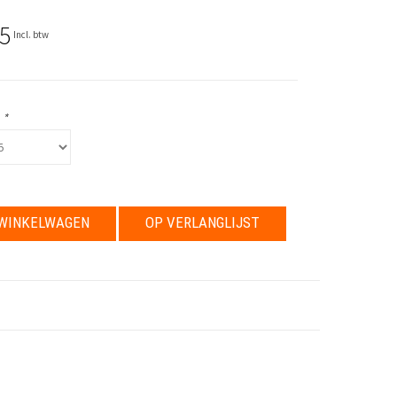
5
Incl. btw
:
*
WINKELWAGEN
OP VERLANGLIJST