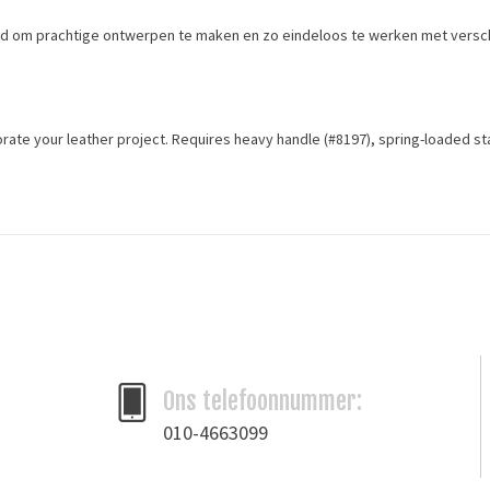
eid om prachtige ontwerpen te maken en zo eindeloos te werken met versc
corate your leather project. Requires heavy handle (#8197), spring-loaded s
Merk
stempel
Ivan Leathercraft
Ons telefoonnummer:
010-4663099