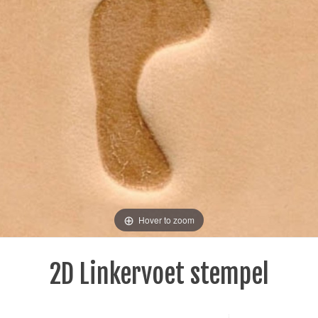
Hover to zoom
2D Linkervoet stempel