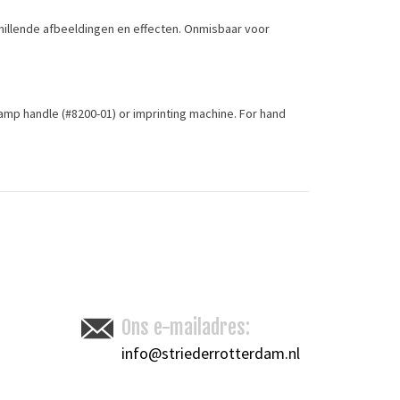
hillende afbeeldingen en effecten. Onmisbaar voor
tamp handle (#8200-01) or imprinting machine. For hand
Toevoegen om te vergelijken
/
Afdrukken
Ons e-mailadres:
info@striederrotterdam.nl