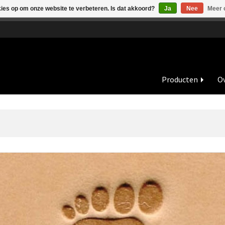
kies op om onze website te verbeteren. Is dat akkoord?
Ja
Nee
Meer 
de vakantieperiode zijn wij in juli en augustus op dinsdag en wo
Producten
Ov