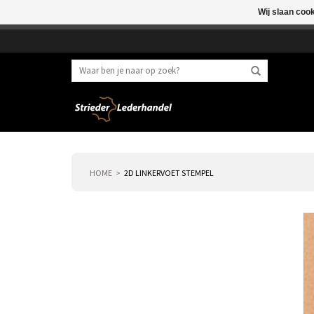
Wij slaan coo
Beste klant, I.v.m. 
HOME
2D LINKERVOET STEMPEL