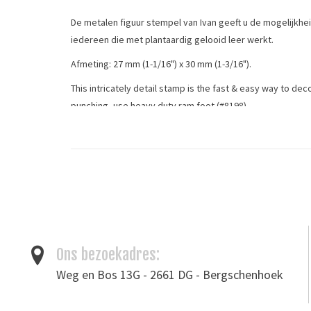
De metalen figuur stempel van Ivan geeft u de mogelijkh
iedereen die met plantaardig gelooid leer werkt.
Afmeting: 27 mm (1-1/16") x 30 mm (1-3/16").
This intricately detail stamp is the fast & easy way to de
punching, use heavy duty ram foot (#8198)
Tags
2D&3D stempel
/
figuurstempel
/
leergereedschap
/
leer
Ons bezoekadres:
Weg en Bos 13G - 2661 DG - Bergschenhoek