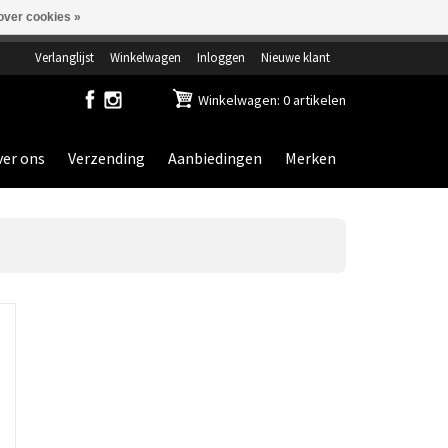
over cookies »
ensdag gesloten.
Verlanglijst
Winkelwagen
Inloggen
Nieuwe klant
Winkelwagen: 0 artikelen
er ons
Verzending
Aanbiedingen
Merken