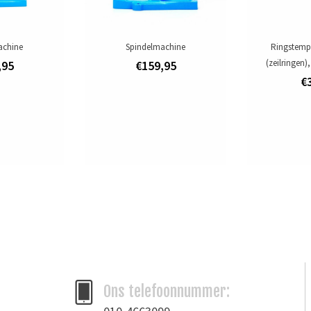
achine
Spindelmachine
Ringstempe
(zeilringen)
,95
€159,95
€
Ons telefoonnummer: