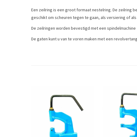
Een zeilring is een groot formaat nestelring. De zeilring b
geschikt om scheuren tegen te gaan, als versiering of als
De zeilringen worden bevestigd met een spindelmachine 
De gaten kunt u van te voren maken met een revolvertang
Meet hoe dik het materiaal is dat u aan elkaar wilt bevest
Maat: kraag ø 14,5 mm, gat ø 8 mm, hoogte 11 mm
Tags
fournituren
/
leergereedschap
/
ringen