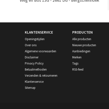
Weg en Bos 13G - 2661 DG - Bergschenhoek
KLANTENSERVICE
PRODUCTEN
Openingstijden
Alle producten
Over ons
Nieuwe producten
Algemene voorwaarden
Aanbiedingen
Disclaimer
Merken
Privacy Policy
Tags
Betaalmethoden
RSS-feed
Verzenden & retourneren
Klantenservice
Sitemap