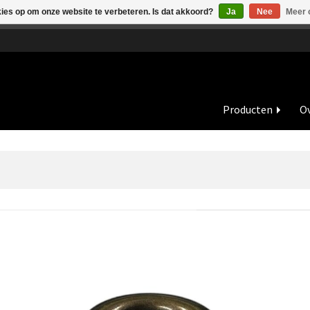
kies op om onze website te verbeteren. Is dat akkoord?
Ja
Nee
Meer 
de vakantieperiode zijn wij in juli en augustus op dinsdag en wo
Producten
Ov