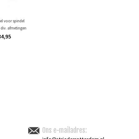
l voor spindel
, div. afmetingen
34,95
Ons e-mailadres: