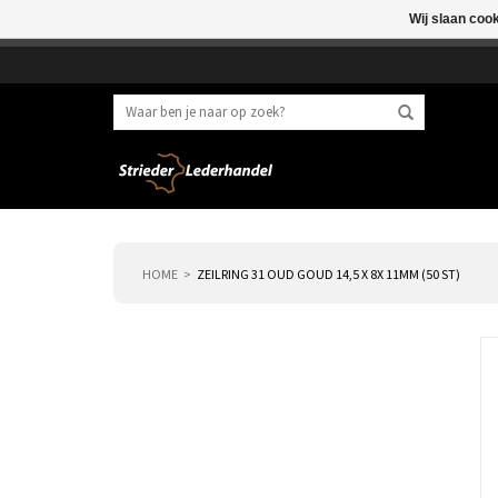
Wij slaan coo
Beste klant, I.v.m. 
HOME
ZEILRING 31 OUD GOUD 14,5 X 8X 11MM (50 ST)