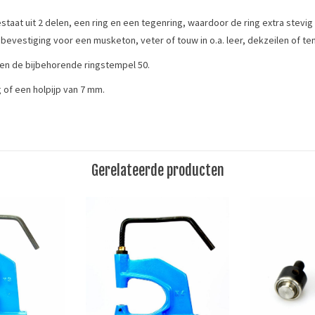
estaat uit 2 delen, een ring en een tegenring, waardoor de ring extra stevig 
 bevestiging voor een musketon, veter of touw in o.a. leer, dekzeilen of t
en de bijbehorende ringstempel 50.
 of een holpijp van 7 mm.
igen. Gebruik een zeilring met een hoogte die 2 à 3 mm langer is dan de dik
Gerelateerde producten