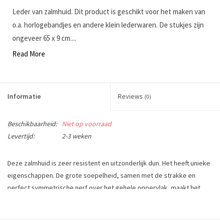
Leder van zalmhuid. Dit product is geschikt voor het maken van
o.a. horlogebandjes en andere klein lederwaren. De stukjes zijn
ongeveer 65 x 9 cm....
Read More
Informatie
Reviews
(0)
Beschikbaarheid:
Niet op voorraad
Levertijd:
2-3 weken
Deze zalmhuid is zeer resistent en uitzonderlijk dun. Het heeft unieke
eigenschappen. De grote soepelheid, samen met de strakke en
perfect symmetrische nerf over het gehele oppervlak, maakt het
product uitstekend om te gebruiken voor o.a. horlogebandjes en het
bekleden van veel ander klein lederwaren.