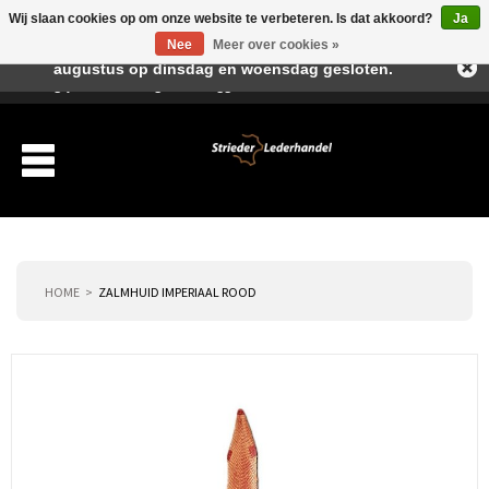
Wij slaan cookies op om onze website te verbeteren. Is dat akkoord?
Ja
Beste klant, I.v.m. de vakantieperiode zijn wij in juli en
Nee
Meer over cookies »
augustus op dinsdag en woensdag gesloten.
Verlanglijst
Winkelwagen
Inloggen
Nieuwe klant
HOME
ZALMHUID IMPERIAAL ROOD
Producten
Over ons
Verzending