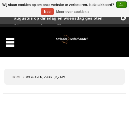
Wij slaan cookies op om onze website te verbeteren. Is dat akkoord?
Ja
Beste klant, I.v.m. de vakantieperiode zijn wij in juli en
Nee
Meer over cookies »
augustus op dinsdag en woensdag gesloten.
Verlanglijst
Winkelwagen
Inloggen
Nieuwe klant
HOME
WAXGAREN, ZWART, 0,7 MM
Producten
Over ons
Verzending