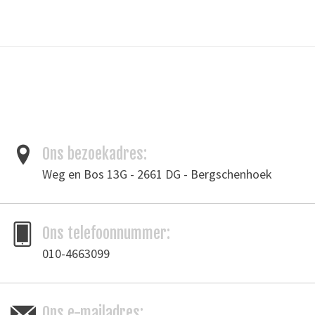
Dikte garen: 0,7 mm
Lengte: 100 meter
Materiaal:100% polyester
100% polyester waxed thread for hand sewing.
Tags
Garen
/
waxgaren
Ons bezoekadres:
Toevoegen om te vergelijken
/
Afdrukken
Weg en Bos 13G - 2661 DG - Bergschenhoek
Ons telefoonnummer:
010-4663099
Ons e-mailadres: