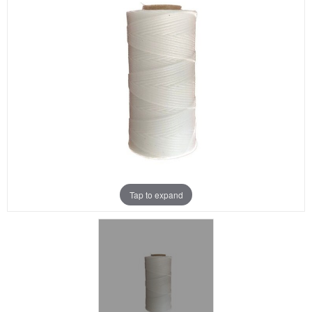
Aanbiedingen
Merken
Tap to expand