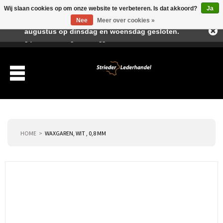
Wij slaan cookies op om onze website te verbeteren. Is dat akkoord?
Ja
Beste klant, I.v.m. de vakantieperiode zijn wij in juli en
Nee
Meer over cookies »
augustus op dinsdag en woensdag gesloten.
Verlanglijst
Winkelwagen
Inloggen
Nieuwe klant
HOME
WAXGAREN, WIT , 0,8 MM
Producten
Over ons
Verzending