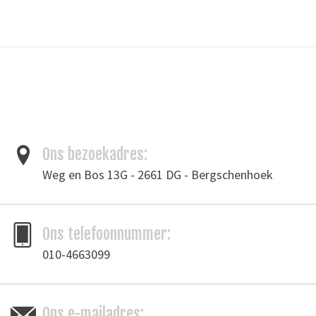
Dikte garen: 1 mm
Lengte: 100 meter
Materiaal:100% polyester
100% polyester waxed thread for hand sewing.
Tags
Garen
/
waxgaren
Ons bezoekadres:
Toevoegen om te vergelijken
/
Afdrukken
Weg en Bos 13G - 2661 DG - Bergschenhoek
Ons telefoonnummer:
010-4663099
Ons e-mailadres: