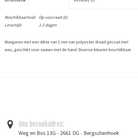
(0)
Beschikbaarheid:
Op voorraad
(6)
Levertijd:
1-2 dagen
Waxgaren met een dikte van 1 mm van polyester draad gecoat met
was, geschikt voor naaien met de hand. Diverse kleuren beschikbaar
Lengte: 100 meter
Materiaal:100% polyester
100% polyester waxed thread for hand sewing.
Tags
Garen
/
waxgaren
Toevoegen om te vergelijken
/
Afdrukken
Ons bezoekadres:
Weg en Bos 13G - 2661 DG - Bergschenhoek