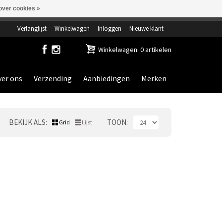
over cookies »
ensdag gesloten.
Verlanglijst
Winkelwagen
Inloggen
Nieuwe klant
Winkelwagen: 0 artikelen
er ons
Verzending
Aanbiedingen
Merken
BEKIJK ALS
TOON
Grid
Lijst