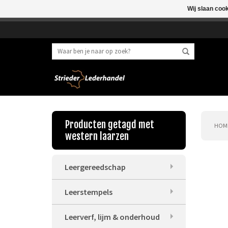
Wij slaan coo
Beste klant, I.v.m. 
Producten getagd met
HOM
western laarzen
Leergereedschap
Leerstempels
Leerverf, lijm & onderhoud