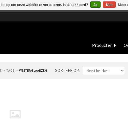
kies op om onze website te verbeteren. Is dat akkoord?
Ja
Nee
Meer 
de vakantieperiode zijn wij in juli en augustus op dinsdag en wo
Producten
Ov
SORTEER OP
E
TAGS
WESTERN LAARZEN